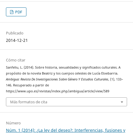
PDF
Publicado
2014-12-21
Cómo citar
Sanfeliu, L. (2014). Sobre historia, sexualidades y significados culturales. A
propósito de la novela Beatriz y los cuerpos celestes de Lucía Etxebarria.
Ambigua: Revista De Investigaciones Sobre Género Y Estudios Culturales
, (1), 133–
146. Recuperado a partir de
https://www.upo.es/revistas/index.php/ambigua/article/view/589
Más formatos de cita
Número
Núm. 1 (2014): ¿La ley del deseo?: Interferencias, fusiones y