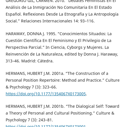
GREGORIO GIL, CARMEN. 2010. “Debates Feministas En El
Análisis de La Inmigración No Comunitaria En El Estado
Español. Reflexiones Desde La Etnografía y La Antropología
Social.” Relaciones Internacionales 14: 93–116.
HARAWAY, DONNA J. 1995. “Conocimientos Situados: La
Cuestión Científica En El Feminismo y El Privilegio de La
Perspectiva Parcial.” In Ciencia, Cyborgs y Mujeres. La
Reinvención de La Naturaleza, edited by Donna J. Haraway,
313–46. Madrid: Cátedra.
HERMANS, HUBERT J.M. 2001a. “The Construction of a
Personal Position Repertoire: Method and Practice.” Culture
& Psychology 7 (3): 323–66.
https://doi.org/10.1177/1354067X0173005
.
HERMANS, HUBERT J.M. 2001b. “The Dialogical Self: Toward
a Theory of Personal and Cultural Positioning.” Culture &
Psychology 7 (3): 243–81.
https://doi.org/10.1177/1354067X0173001
.