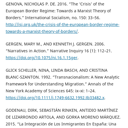
GENOVA, NICHOLAS P. DE. 2016. “The ‘Crisis’ of the
European Border Regime: Towards a Marxist Theory of
Borders.” International Socialism, no. 150: 33–56.
http://isj.org.uk/the-crisis-of-the-european-border-regime-
towards-a-marxist-theory-of-borders/
.
GERGEN, MARY M., AND KENNETH J. GERGEN. 2006.
“Narratives in Action.” Narrative Inquiry 16 (1): 112–21.
https://doi.org/10.1075/ni.16.1.15ger
.
GLICK SCHILLER, NINA, LINDA BASCH, AND CRISTINA
BLANC-SZANTON. 1992. “Transnacionalism: A New Analytic
Framework for Understanding Migration.” Annals of the
New York Academy of Sciences 645: ix–xi: 1–24.
https://doi.org/10.1111/j.1749-6632.1992.tb33482.x
.
GODENAU, DIRK, SEBASTIÁN RINKEN, ANTIDIO MARTÍNEZ
DE LIZARRONDO ARTOLA, AND GORKA MORENO MÁRQUEZ.
2015. “La Integración de Los Inmigrantes En España: Una