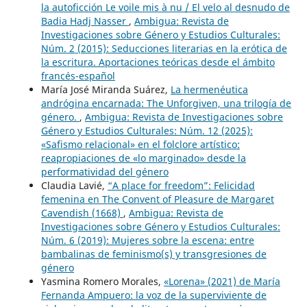
la autoficción Le voile mis à nu / El velo al desnudo de
Badia Hadj Nasser
,
Ambigua: Revista de
Investigaciones sobre Género y Estudios Culturales:
Núm. 2 (2015): Seducciones literarias en la erótica de
la escritura. Aportaciones teóricas desde el ámbito
francés-español
María José Miranda Suárez,
La hermenéutica
andrógina encarnada: The Unforgiven, una trilogía de
género.
,
Ambigua: Revista de Investigaciones sobre
Género y Estudios Culturales: Núm. 12 (2025):
«Safismo relacional» en el folclore artístico:
reapropiaciones de «lo marginado» desde la
performatividad del género
Claudia Lavié,
“A place for freedom”: Felicidad
femenina en The Convent of Pleasure de Margaret
Cavendish (1668)
,
Ambigua: Revista de
Investigaciones sobre Género y Estudios Culturales:
Núm. 6 (2019): Mujeres sobre la escena: entre
bambalinas de feminismo(s) y transgresiones de
género
Yasmina Romero Morales,
«Lorena» (2021) de María
Fernanda Ampuero: la voz de la superviviente de