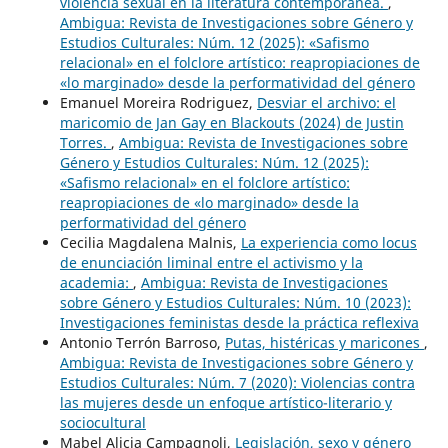
violencia sexual en la literatura contemporánea.
,
Ambigua: Revista de Investigaciones sobre Género y
Estudios Culturales: Núm. 12 (2025): «Safismo
relacional» en el folclore artístico: reapropiaciones de
«lo marginado» desde la performatividad del género
Emanuel Moreira Rodriguez,
Desviar el archivo: el
maricomio de Jan Gay en Blackouts (2024) de Justin
Torres.
,
Ambigua: Revista de Investigaciones sobre
Género y Estudios Culturales: Núm. 12 (2025):
«Safismo relacional» en el folclore artístico:
reapropiaciones de «lo marginado» desde la
performatividad del género
Cecilia Magdalena Malnis,
La experiencia como locus
de enunciación liminal entre el activismo y la
academia:
,
Ambigua: Revista de Investigaciones
sobre Género y Estudios Culturales: Núm. 10 (2023):
Investigaciones feministas desde la práctica reflexiva
Antonio Terrón Barroso,
Putas, histéricas y maricones
,
Ambigua: Revista de Investigaciones sobre Género y
Estudios Culturales: Núm. 7 (2020): Violencias contra
las mujeres desde un enfoque artístico-literario y
sociocultural
Mabel Alicia Campagnoli,
Legislación, sexo y género