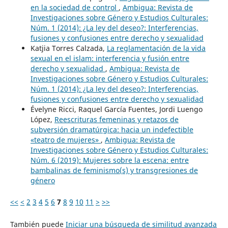
en la sociedad de control
,
Ambigua: Revista de
Investigaciones sobre Género y Estudios Culturales:
Núm. 1 (2014): ¿La ley del deseo?: Interferencias,
fusiones y confusiones entre derecho y sexualidad
Katjia Torres Calzada,
La reglamentación de la vida
sexual en el islam: interferencia y fusión entre
derecho y sexualidad
,
Ambigua: Revista de
Investigaciones sobre Género y Estudios Culturales:
Núm. 1 (2014): ¿La ley del deseo?: Interferencias,
fusiones y confusiones entre derecho y sexualidad
Évelyne Ricci, Raquel García Fuentes, Jordi Luengo
López,
Reescrituras femeninas y retazos de
subversión dramatúrgica: hacia un indefectible
«teatro de mujeres»
,
Ambigua: Revista de
Investigaciones sobre Género y Estudios Culturales:
Núm. 6 (2019): Mujeres sobre la escena: entre
bambalinas de feminismo(s) y transgresiones de
género
<<
<
2
3
4
5
6
7
8
9
10
11
>
>>
También puede
Iniciar una búsqueda de similitud avanzada