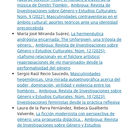
música de Dimitri Tiomkin
,
Ambigua: Revista de
Investigaciones sobre Género y Estudios Culturales:
Núm. 9 (2022): Masculinidades contraventoras en el
ámbito cultural: aportes teóricos ante una identidad
preconcebida
María José Miranda Suárez,
La hermenéutica
andrógina encarnada: The Unforgiven, una trilogía de
género.
,
Ambigua: Revista de Investigaciones sobre
Género y Estudios Culturales: Núm. 12 (2025):
«Safismo relacional» en el folclore artístico:
reapropiaciones de «lo marginado» desde la
performatividad del género
Sergio Raúl Recio Saucedo,
Masculinidades
hegemónicas. Una mirada autoetnográfica acerca del
poder, dominación, virilidad y violencia entre los
hombres.
,
Ambigua: Revista de Investigaciones sobre
Género y Estudios Culturales: Núm. 10 (2023):
Investigaciones feministas desde la práctica reflexiva
Laura de la Parra Fernández, Rebeca Gualberto
Valverde,
La ficción modernista con perspectiva de
género: una propuesta didáctica.
,
Ambigua: Revista
de Investigaciones sobre Género y Estudios