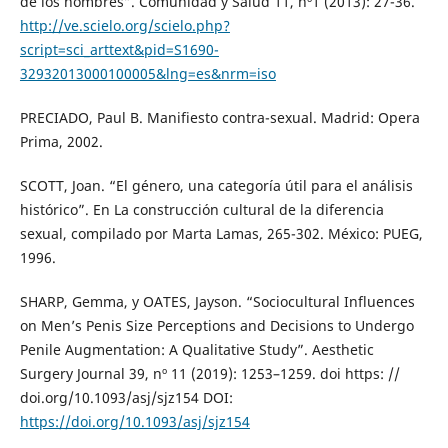
de los hombres”. Comunidad y Salud 11, nº1 (2013): 27-36.
http://ve.scielo.org/scielo.php?
script=sci_arttext&pid=S1690-
32932013000100005&lng=es&nrm=iso
PRECIADO, Paul B. Manifiesto contra-sexual. Madrid: Opera
Prima, 2002.
SCOTT, Joan. “El género, una categoría útil para el análisis
histórico”. En La construcción cultural de la diferencia
sexual, compilado por Marta Lamas, 265-302. México: PUEG,
1996.
SHARP, Gemma, y OATES, Jayson. “Sociocultural Influences
on Men’s Penis Size Perceptions and Decisions to Undergo
Penile Augmentation: A Qualitative Study”. Aesthetic
Surgery Journal 39, nº 11 (2019): 1253–1259. doi https: //
doi.org/10.1093/asj/sjz154 DOI:
https://doi.org/10.1093/asj/sjz154