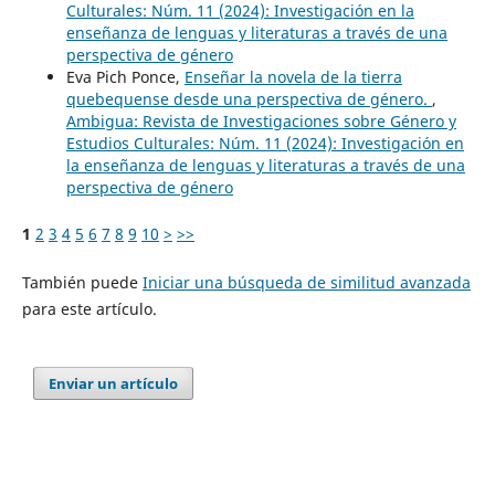
Culturales: Núm. 11 (2024): Investigación en la
enseñanza de lenguas y literaturas a través de una
perspectiva de género
Eva Pich Ponce,
Enseñar la novela de la tierra
quebequense desde una perspectiva de género.
,
Ambigua: Revista de Investigaciones sobre Género y
Estudios Culturales: Núm. 11 (2024): Investigación en
la enseñanza de lenguas y literaturas a través de una
perspectiva de género
1
2
3
4
5
6
7
8
9
10
>
>>
También puede
Iniciar una búsqueda de similitud avanzada
para este artículo.
Enviar un artículo