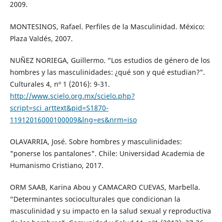
2009.
MONTESINOS, Rafael. Perfiles de la Masculinidad. México:
Plaza Valdés, 2007.
NUÑEZ NORIEGA, Guillermo. “Los estudios de género de los
hombres y las masculinidades: ¿qué son y qué estudian?”.
Culturales 4, nº 1 (2016): 9-31.
http://www.scielo.org.mx/scielo.php?
script=sci_arttext&pid=S1870-
11912016000100009&lng=es&nrm=iso
OLAVARRIA, José. Sobre hombres y masculinidades:
"ponerse los pantalones". Chile: Universidad Academia de
Humanismo Cristiano, 2017.
ORM SAAB, Karina Abou y CAMACARO CUEVAS, Marbella.
“Determinantes socioculturales que condicionan la
masculinidad y su impacto en la salud sexual y reproductiva