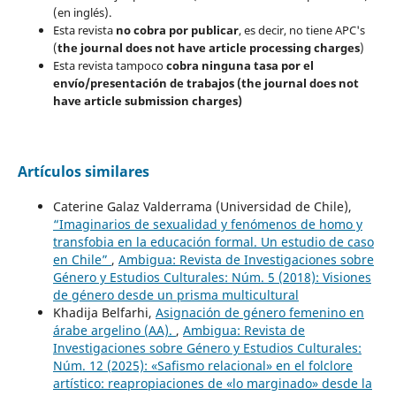
(en inglés).
Esta revista
no cobra por publicar
, es decir, no tiene APC's
(
the journal does not have article processing charges
)
Esta revista tampoco
cobra ninguna tasa por el
envío/presentación de trabajos (the journal does not
have article submission charges)
Artículos similares
Caterine Galaz Valderrama (Universidad de Chile),
“Imaginarios de sexualidad y fenómenos de homo y
transfobia en la educación formal. Un estudio de caso
en Chile”
,
Ambigua: Revista de Investigaciones sobre
Género y Estudios Culturales: Núm. 5 (2018): Visiones
de género desde un prisma multicultural
Khadija Belfarhi,
Asignación de género femenino en
árabe argelino (AA).
,
Ambigua: Revista de
Investigaciones sobre Género y Estudios Culturales:
Núm. 12 (2025): «Safismo relacional» en el folclore
artístico: reapropiaciones de «lo marginado» desde la