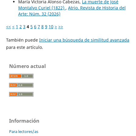
María Victoria Alonso Cabezas,
La muerte de José
Montalvo Curiel (1822)
,
Atrio. Revista de Historia del
Arte: Núm. 32 (2026)
<<
<
1
2
3
4
5
6
7
8
9
10
>
>>
También puede
Iniciar una búsqueda de similitud avanzada
para este artículo.
Número actual
Información
Para lectores/as