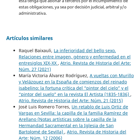
esta tenga que abonar a terceros por el incumplimiento de
estas obligaciones, ya sea por decisión judicial, arbitral y/o
administrativa.
Artículos similares
Raquel Baixauli,
La inferioridad del bello sexo.
Relaciones entre imagen, género y enfermedad en el
entresiglos XIX-XX
,
Atrio. Revista de Historia del Arte:
Núm. 27 (2021)
María Victoria Álvarez Rodríguez,
A vueltas con Murillo
y Velázquez en la España de comienzos del reinado
isabelino: la fortuna crítica del “pintor del cielo” y el
“pintor del suelo” en la revista El Artista (1835-1836)
,
Atrio. Revista de Historia del Arte: Núm. 21 (2015)
José Luis Romero Torres,
Un retablo de Luis Ortiz de
Vargas en Sevilla: la capilla de la familia Ramírez de
Arellano (Notas artísticas sobre la capilla de la
Hermandad Sacramental en la Iglesia de San
Bartolomé de Sevilla)
,
Atrio. Revista de Historia del
Arte: Núm. 12 (2006)