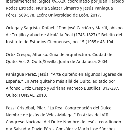
iberoamericana. Siglos XVI-XIX, coordinado por Juan Haroldo
Rodas Estrada, Nuria Salazar Simarro y Jesús Paniagua
Pérez, 569-578. León: Universidad de León, 2017.
Ortega y Sagrista, Rafael. “Don José Carrión y Marfil, obispo
de Trujillo y abad de Alcalá la Real (1746-1827).” Boletín del
Instituto de Estudios Giennenses, no. 15 (1985): 43-104.
Ortiz Crespo, Alfonso. Guía de arquitectura. Ciudad de
Quito. Vol. 2. Quito/Sevilla: Junta de Andalucía, 2004.
Paniagua Pérez, Jesús. “Arte quiteño en algunos lugares de
España.” En Arte quiteño más allá de Quito, editado por
Alfonso Ortiz Crespo y Adriana Pacheco Bustillos, 313-337.
Quito: FONSAL, 2010.
Pezzi Cristóbal, Pilar. “La Real Congregación del Dulce
Nombre de Jesús de Vélez-Málaga.” En Actas del VIII
Congreso Nacional del Dulce Nombre de Jesús, coordinado
por Salvador David Pérez González y María José Sánchez