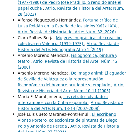
(1977-1980) de Pedro José Pradillo, o rendido ante el
papel cuché
,
Atrio. Revista de Historia del Arte: Núm.
28 (2022)
Alfonso Pleguezuelo Hernández,
Fortuna crítica de
Luisa Roldán en la España de los siglos XVII al XIX.
,
Atrio. Revista de Historia del Arte: Núm. 32 (2026)
Clara Solbes Borja,
Mujeres en prácticas de creación
colectiva en Valencia (1939-1975)
,
Atrio. Revista de
Historia del Arte: Monografía Atrio 1 (2019)
Arsenio Moreno Mendoza,
Fisiognómica, pintura y
teatro
,
Atrio. Revista de Historia del Arte: Núm. 12
(2006)
Arsenio Moreno Mendoza,
De imago animi: El aguador
de Sevilla de Velázquez o la representación
fisiognómica del hombre prudente y templado
,
Atrio.
Revista de Historia del Arte: Núm. 10-11 (2005)
María F. Moral Jimeno,
Los retratos olvidados:
intercambios con la Cuba española
,
Atrio. Revista de
Historia del Arte: Núm. 13-14 (2007-2008)
José Luis Cueto Martínez-Pontrémuli,
El escribano
Alonso Portero, coleccionista de pinturas de Diego
Polo y Antonio de Pereda
,
Atrio. Revista de Historia
del Arte: Núm. 27 (2021)