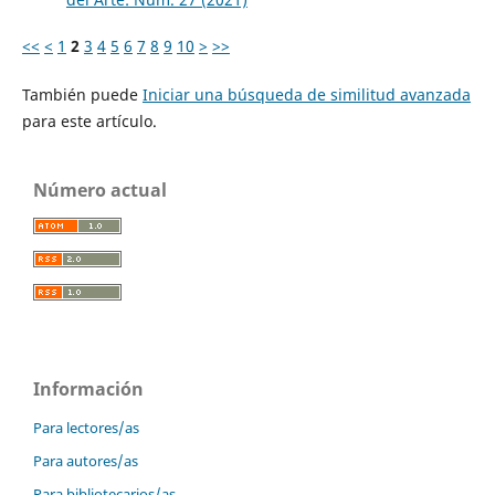
<<
<
1
2
3
4
5
6
7
8
9
10
>
>>
También puede
Iniciar una búsqueda de similitud avanzada
para este artículo.
Número actual
Información
Para lectores/as
Para autores/as
Para bibliotecarios/as