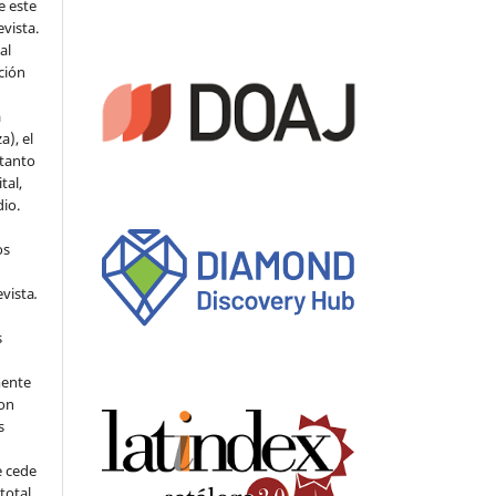
e este
evista.
al
ción
a
a), el
 tanto
tal,
io.
os
evista
.
s
mente
con
s
e cede
 total