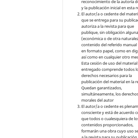
reconocimiento de la autoría d
y la publicación inicial en esta r
El autor/a o cedente del materi
que se entrega para su publica
autoriza a la revista para que
publique, sin obligación algun
(económica o de otra naturalez
contenido del referido manual
en formato papel, como en digi
así como en cualquier otro med
Esta cesión de uso del material
entregado comprende todos l
derechos necesarios para la
publicación del material en la r
Quedan garantizados,
simultáneamente, los derecho
morales del autor
El autor/a o cedente es plena
consciente y está de acuerdo 
que todos o cualesquiera de lo
contenidos proporcionados,
formarán una obra cuyo uso s
a la revista para su publicación