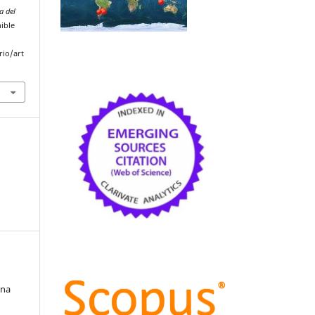
a del
nible
rio/art
ina