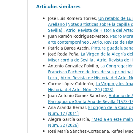
Artículos similares
José Luis Romero Torres,
Un retablo de Lui
Arellano (Notas artísticas sobre la capill
Sevilla)
,
Atrio. Revista de Historia del Art
Juan Ramón Rodríguez-Mateo,
Pedro Mora.
arte contemporáneo
,
Atrio. Revista de Hi
Patricia Barea Azcón,
Pintura guadalupan
José Roda Peña,
La Virgen de la Alegría de
Misericordia de Sevilla
,
Atrio. Revista de 
Antonio González Polvillo,
La Congregación 
Francisco Pacheco de tres de sus principa
Leca
,
Atrio. Revista de Historia del Arte:
Carme López Calderón,
La Virgen y los (m
Historia del Arte: Núm. 29 (2023)
Juan Antonio Gómez Sánchez,
Antonio de A
Parroquia de Santa Ana de Sevilla (1573-
Ana Aranda Bernal,
El origen de la Casa d
Núm. 17 (2011)
Alegra García García,
“Media en este malh
Núm. 32 (2026)
José María Sánchez-Cortegana, Rafael Mac