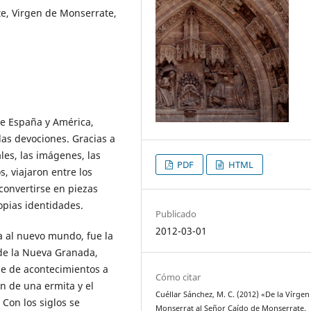
e, Virgen de Monserrate,
re España y América,
las devociones. Gracias a
les, las imágenes, las
PDF
HTML
s, viajaron entre los
convertirse en piezas
opias identidades.
Publicado
2012-03-01
 al nuevo mundo, fue la
 de la Nueva Granada,
ie de acontecimientos a
Cómo citar
ón de una ermita y el
Cuéllar Sánchez, M. C. (2012) «De la Vírgen
Con los siglos se
Monserrat al Señor Caído de Monserrate.