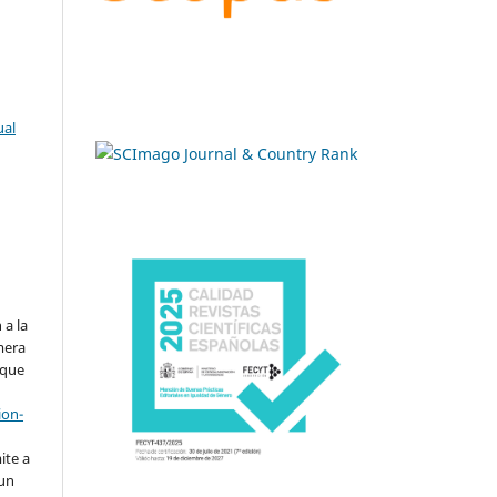
ual
.
 a la
imera
 que
ion-
ite a
 un