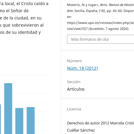
 local, el Cristo caído a
Misterio, fe y lugar»,
Atrio. Revista de Histori
omo el Señor de
Arte
. Sevilla, España, (18), pp. 43–60. Dispo
en:
e de la ciudad, en su
https://www.upo.es/revistas/index.php/at
s que sobrevivieron al
icle/view/557 (Accedido: 7 agosto 2026).
tos de su identidad y
Más formatos de cita
Número
Núm. 18 (2012)
Sección
Artículos
Licencia
Derechos de autor 2012 Marcela Crist
Cuéllar Sánchez