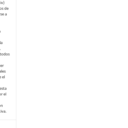
iv)
hos de
rse a
a
la
,
todos
ier
ales
 el
esta
r el
ón
tiva.