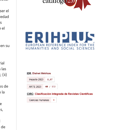
ser el
piedad
os
 el
 en su
ial
 las
 (ii)
os de
 la
ue
s,
l
s de