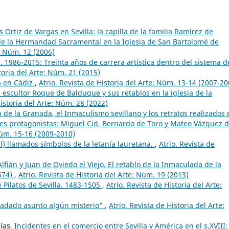
s Ortiz de Vargas en Sevilla: la capilla de la familia Ramírez de
a de la Hermandad Sacramental en la Iglesia de San Bartolomé de
e: Núm. 12 (2006)
 1986-2015: Treinta años de carrera artística dentro del sistema d
storia del Arte: Núm. 21 (2015)
a en Cádiz
,
Atrio. Revista de Historia del Arte: Núm. 13-14 (2007-20
l escultor Roque de Balduque y sus retablos en la iglesia de la
Historia del Arte: Núm. 28 (2022)
de la Granada, el Inmaculismo sevillano y los retratos realizados 
les protagonistas: Miguel Cid, Bernardo de Toro y Mateo Vázquez 
 Núm. 15-16 (2009-2010)
al) llamados símbolos de la letanía lauretana.
,
Atrio. Revista de
lfián y Juan de Oviedo el Viejo. El retablo de la Inmaculada de la
1574)
,
Atrio. Revista de Historia del Arte: Núm. 19 (2013)
e Pilatos de Sevilla. 1483-1505
,
Atrio. Revista de Historia del Arte:
adado asunto algún misterio”
,
Atrio. Revista de Historia del Arte:
ías,
Incidentes en el comercio entre Sevilla y América en el s.XVIII: