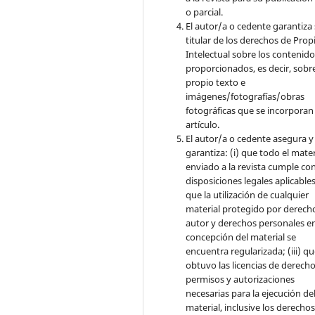
o parcial.
El autor/a o cedente garantiza 
titular de los derechos de Pro
Intelectual sobre los contenid
proporcionados, es decir, sobre
propio texto e
imágenes/fotografías/obras
fotográficas que se incorporan
artículo.
El autor/a o cedente asegura y
garantiza: (i) que todo el mater
enviado a la revista cumple con
disposiciones legales aplicables;
que la utilización de cualquier
material protegido por derech
autor y derechos personales en
concepción del material se
encuentra regularizada; (iii) q
obtuvo las licencias de derecho
permisos y autorizaciones
necesarias para la ejecución de
material, inclusive los derecho