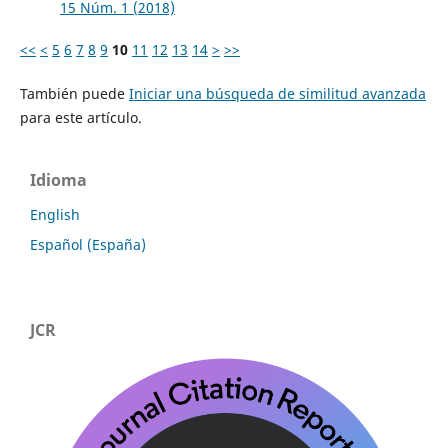
15 Núm. 1 (2018)
<<
<
5
6
7
8
9
10
11
12
13
14
>
>>
También puede
Iniciar una búsqueda de similitud avanzada
para este artículo.
Idioma
English
Español (España)
JCR