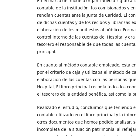
En el marco del modelo organizativo dirigido a 
contable de la institución, los comisionados y e
rendían cuentas ante la Junta de Caridad. El co
de dichas cuentas y de los recibos y libranzas e
elaboración de los manifiestos al público. Form
control interno de las cuentas del Hospital y era
tesorero el responsable de que todas las cuentas
principal.
En cuanto al método contable empleado, esta en
por el criterio de caja y utilizaba el método de c
elaboración de las cuentas con las personas qu
Hospital. El libro principal recogía todos los co
el tesorero de la entidad benéfica, así como la p
Realizado el estudio, concluimos que teniendo 
contable utilizado en el libro principal y la inf
otros documentos que hemos podido analizar, s
incompleta de la situación patrimonial al reflej