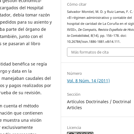
la gestión económico-
Cómo citar
ncargados del Hospital
Salvador Montiel, M. D. y Ruiz Lamas, F. C.
ntador, debía tomar razón
«El régimen administrativo y contable del
xpedidos para su asiento y
hospital de caridad de La Coruña en el sigl
aba parte del órgano de
XVIII»,
De Computis, Revista Española de Hist
la Contabilidad
, 8(14), pp. 156–178. doi:
 también, junto con el
10.26784/issn.1886-1881.v8i14.111.
 se pasaran al libro
Más formatos de cita
tidad benéfica se regía
argo y data en la
Número
e manejaban caudales del
Vol. 8 Núm. 14 (2011)
bros y pagos realizados por
rueba de su revisión.
Sección
Artículos Doctrinales / Doctrinal
en cuenta el método
Articles
ormación que contienen
e muestra una visión
ar exclusivamente
Licencia