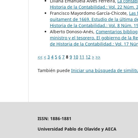
Liliana Emanuela Alves Ferreira,
La contabi
Historia de la Contabilidad.: Vol. 22 Núm. 
Francisco Mayordomo García-Chicote,
Las 
quitament de 1669. Estudio de la última d
Historia de la Contabilidad.: Vol. 8 Núm. 1
Alberto Donoso-Anés,
Comentarios bibliogr
ministro y el tesorero. El gobierno de la R
de Historia de la Contabilidad.: Vol. 17 Nú
<<
<
3
4
5
6
7
8
9
10
11
12
>
>>
También puede
Iniciar una búsqueda de simili
ISSN: 1886-1881
Universidad Pablo de Olavide y AECA