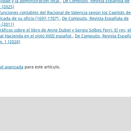
lidad y la administración local
,
De Computis, Revista Española de
2 (2025)
funciones contables del Racional de Valencia según los Capitols de
écada de su oficio (1697-1707)
,
De Computis, Revista Española de
5 (2011)
áficos sobre el libro de Anne Dubet y Sergio Solbes Ferri: El rey, el
eal Hacienda en el siglo XVIII español
,
De Computis, Revista Españ
m. 1 (2020)
tud avanzada
para este artículo.