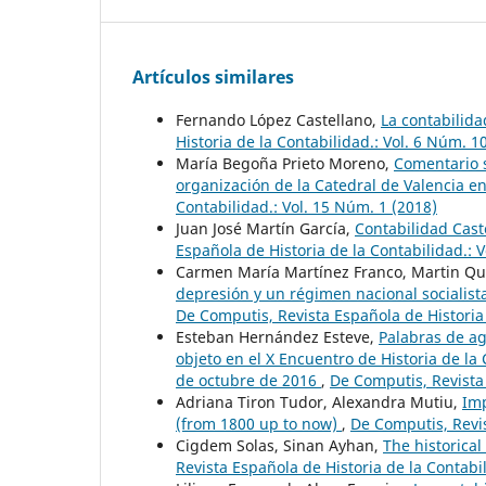
Artículos similares
Fernando López Castellano,
La contabilida
Historia de la Contabilidad.: Vol. 6 Núm. 1
María Begoña Prieto Moreno,
Comentario s
organización de la Catedral de Valencia en
Contabilidad.: Vol. 15 Núm. 1 (2018)
Juan José Martín García,
Contabilidad Cast
Española de Historia de la Contabilidad.: 
Carmen María Martínez Franco, Martin Q
depresión y un régimen nacional socialist
De Computis, Revista Española de Historia 
Esteban Hernández Esteve,
Palabras de a
objeto en el X Encuentro de Historia de la
de octubre de 2016
,
De Computis, Revista 
Adriana Tiron Tudor, Alexandra Mutiu,
Imp
(from 1800 up to now)
,
De Computis, Revis
Cigdem Solas, Sinan Ayhan,
The historical
Revista Española de Historia de la Contabil