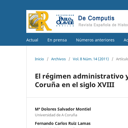
Actual
En prensa
Números anteriores
A
Inicio
/
Archivos
/
Vol. 8 Núm. 14 (2011)
/
Artícul
El régimen administrativo y
Coruña en el siglo XVIII
Mª Dolores Salvador Montiel
Universidad de A Coruña
Fernando Carlos Ruiz Lamas