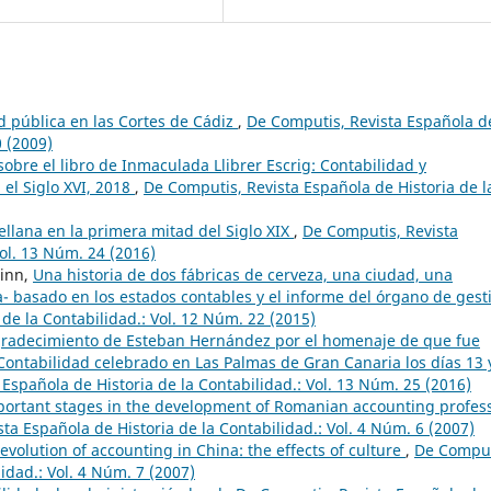
d pública en las Cortes de Cádiz
,
De Computis, Revista Española d
0 (2009)
obre el libro de Inmaculada Llibrer Escrig: Contabilidad y
 el Siglo XVI, 2018
,
De Computis, Revista Española de Historia de l
ellana en la primera mitad del Siglo XIX
,
De Computis, Revista
Vol. 13 Núm. 24 (2016)
uinn,
Una historia de dos fábricas de cerveza, una ciudad, una
a- basado en los estados contables y el informe del órgano de ges
de la Contabilidad.: Vol. 12 Núm. 22 (2015)
gradecimiento de Esteban Hernández por el homenaje de que fue
 Contabilidad celebrado en Las Palmas de Gran Canaria los días 13 
Española de Historia de la Contabilidad.: Vol. 13 Núm. 25 (2016)
ortant stages in the development of Romanian accounting profes
ta Española de Historia de la Contabilidad.: Vol. 4 Núm. 6 (2007)
 evolution of accounting in China: the effects of culture
,
De Comput
idad.: Vol. 4 Núm. 7 (2007)