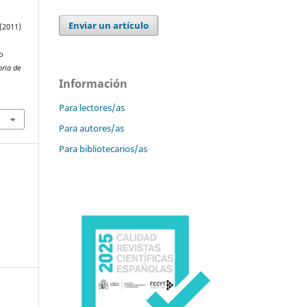
Enviar un artículo
 (2011)
o
oria de
Información
Para lectores/as
Para autores/as
Para bibliotecarios/as