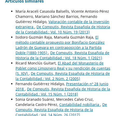
Artículos similares
María Araceli Casasola Balsells, Vicente Antonio Pérez
Chamorro, Mariano Sánchez Barrios, Fernando
Gutiérrez Hidalgo,
Valoración contable de la inversión
extranjera
,
De Computis, Revista Española de Historia
de la Contabilidad.: Vol. 10 Núm. 19 (2013)
Isidoro Guzmán Raja, Manuela Guzmán Raja,
El
método contable propuesto por Bonifacio González
Ladrón de Guevara en contraposición a la Partida
Doble (1880-1905)
,
De Computis, Revista Española de
Historia de la Contabilidad.: Vol. 18 Núm. 1 (2021)
Ricard Monclús Guitart,
El Abad del Monasterio de
Poblet como Limosnero Real y su rendición de cuentas
(S. XIV)
,
De Computis, Revista Española de Historia de
la Contabilidad.: Vol. 2 Núm. 2 (2005)
Fernando Gutiérrez Hidalgo,
Presentación nº 28 Junio
2018
,
De Computis, Revista Española de Historia de la
Contabilidad.: Vol. 15 Núm. 1 (2018)
Sonia Granado Suárez, Mercedes Calvo Cruz,
Candelaria Castro Pérez,
Contabilidad nobiliaria
,
De
Computis, Revista Española de Historia de la
Contabilidad.: Vol. 14 Núm. 26 (2017)