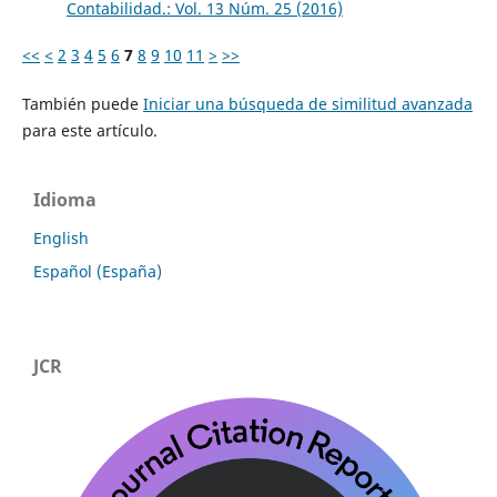
Contabilidad.: Vol. 13 Núm. 25 (2016)
<<
<
2
3
4
5
6
7
8
9
10
11
>
>>
También puede
Iniciar una búsqueda de similitud avanzada
para este artículo.
Idioma
English
Español (España)
JCR