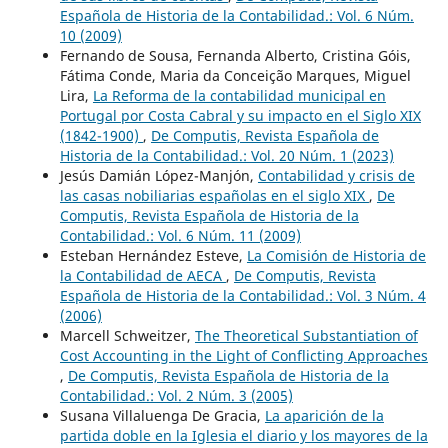
Española de Historia de la Contabilidad.: Vol. 6 Núm.
10 (2009)
Fernando de Sousa, Fernanda Alberto, Cristina Góis,
Fátima Conde, Maria da Conceição Marques, Miguel
Lira,
La Reforma de la contabilidad municipal en
Portugal por Costa Cabral y su impacto en el Siglo XIX
(1842-1900)
,
De Computis, Revista Española de
Historia de la Contabilidad.: Vol. 20 Núm. 1 (2023)
Jesús Damián López-Manjón,
Contabilidad y crisis de
las casas nobiliarias españolas en el siglo XIX
,
De
Computis, Revista Española de Historia de la
Contabilidad.: Vol. 6 Núm. 11 (2009)
Esteban Hernández Esteve,
La Comisión de Historia de
la Contabilidad de AECA
,
De Computis, Revista
Española de Historia de la Contabilidad.: Vol. 3 Núm. 4
(2006)
Marcell Schweitzer,
The Theoretical Substantiation of
Cost Accounting in the Light of Conflicting Approaches
,
De Computis, Revista Española de Historia de la
Contabilidad.: Vol. 2 Núm. 3 (2005)
Susana Villaluenga De Gracia,
La aparición de la
partida doble en la Iglesia el diario y los mayores de la