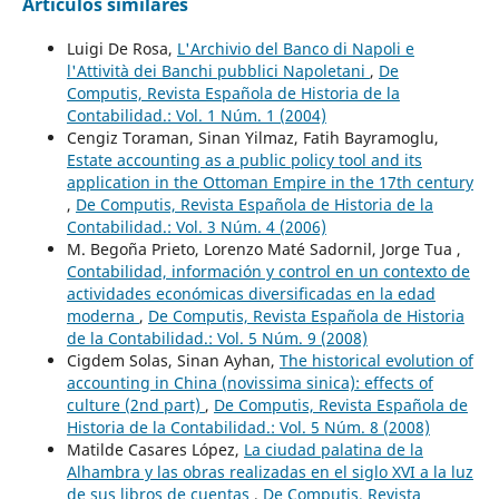
Artículos similares
Luigi De Rosa,
L'Archivio del Banco di Napoli e
l'Attività dei Banchi pubblici Napoletani
,
De
Computis, Revista Española de Historia de la
Contabilidad.: Vol. 1 Núm. 1 (2004)
Cengiz Toraman, Sinan Yilmaz, Fatih Bayramoglu,
Estate accounting as a public policy tool and its
application in the Ottoman Empire in the 17th century
,
De Computis, Revista Española de Historia de la
Contabilidad.: Vol. 3 Núm. 4 (2006)
M. Begoña Prieto, Lorenzo Maté Sadornil, Jorge Tua ,
Contabilidad, información y control en un contexto de
actividades económicas diversificadas en la edad
moderna
,
De Computis, Revista Española de Historia
de la Contabilidad.: Vol. 5 Núm. 9 (2008)
Cigdem Solas, Sinan Ayhan,
The historical evolution of
accounting in China (novissima sinica): effects of
culture (2nd part)
,
De Computis, Revista Española de
Historia de la Contabilidad.: Vol. 5 Núm. 8 (2008)
Matilde Casares López,
La ciudad palatina de la
Alhambra y las obras realizadas en el siglo XVI a la luz
de sus libros de cuentas
,
De Computis, Revista