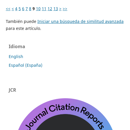
<<
<
4
5
6
7
8
9
10
11
12
13
>
>>
También puede
Iniciar una búsqueda de similitud avanzada
para este artículo.
Idioma
English
Español (España)
JCR