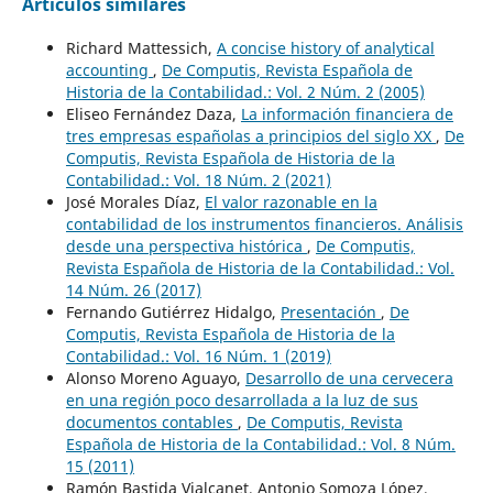
Artículos similares
Richard Mattessich,
A concise history of analytical
accounting
,
De Computis, Revista Española de
Historia de la Contabilidad.: Vol. 2 Núm. 2 (2005)
Eliseo Fernández Daza,
La información financiera de
tres empresas españolas a principios del siglo XX
,
De
Computis, Revista Española de Historia de la
Contabilidad.: Vol. 18 Núm. 2 (2021)
José Morales Díaz,
El valor razonable en la
contabilidad de los instrumentos financieros. Análisis
desde una perspectiva histórica
,
De Computis,
Revista Española de Historia de la Contabilidad.: Vol.
14 Núm. 26 (2017)
Fernando Gutiérrez Hidalgo,
Presentación
,
De
Computis, Revista Española de Historia de la
Contabilidad.: Vol. 16 Núm. 1 (2019)
Alonso Moreno Aguayo,
Desarrollo de una cervecera
en una región poco desarrollada a la luz de sus
documentos contables
,
De Computis, Revista
Española de Historia de la Contabilidad.: Vol. 8 Núm.
15 (2011)
Ramón Bastida Vialcanet, Antonio Somoza López,