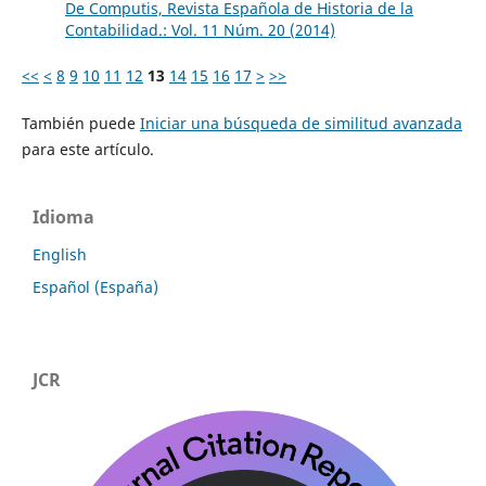
De Computis, Revista Española de Historia de la
Contabilidad.: Vol. 11 Núm. 20 (2014)
<<
<
8
9
10
11
12
13
14
15
16
17
>
>>
También puede
Iniciar una búsqueda de similitud avanzada
para este artículo.
Idioma
English
Español (España)
JCR