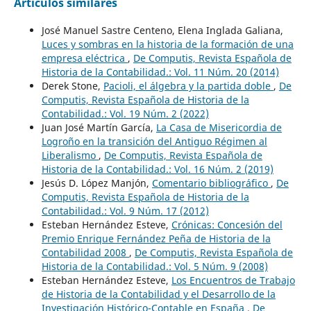
Artículos similares
José Manuel Sastre Centeno, Elena Inglada Galiana,
Luces y sombras en la historia de la formación de una
empresa eléctrica
,
De Computis, Revista Española de
Historia de la Contabilidad.: Vol. 11 Núm. 20 (2014)
Derek Stone,
Pacioli, el álgebra y la partida doble
,
De
Computis, Revista Española de Historia de la
Contabilidad.: Vol. 19 Núm. 2 (2022)
Juan José Martín García,
La Casa de Misericordia de
Logroño en la transición del Antiguo Régimen al
Liberalismo
,
De Computis, Revista Española de
Historia de la Contabilidad.: Vol. 16 Núm. 2 (2019)
Jesús D. López Manjón,
Comentario bibliográfico
,
De
Computis, Revista Española de Historia de la
Contabilidad.: Vol. 9 Núm. 17 (2012)
Esteban Hernández Esteve,
Crónicas: Concesión del
Premio Enrique Fernández Peña de Historia de la
Contabilidad 2008
,
De Computis, Revista Española de
Historia de la Contabilidad.: Vol. 5 Núm. 9 (2008)
Esteban Hernández Esteve,
Los Encuentros de Trabajo
de Historia de la Contabilidad y el Desarrollo de la
Investigación Histórico-Contable en España
,
De