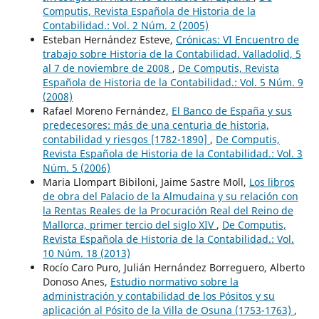
Computis, Revista Española de Historia de la
Contabilidad.: Vol. 2 Núm. 2 (2005)
Esteban Hernández Esteve,
Crónicas: VI Encuentro de
trabajo sobre Historia de la Contabilidad. Valladolid, 5
al 7 de noviembre de 2008
,
De Computis, Revista
Española de Historia de la Contabilidad.: Vol. 5 Núm. 9
(2008)
Rafael Moreno Fernández,
El Banco de España y sus
predecesores: más de una centuria de historia,
contabilidad y riesgos [1782-1890]
,
De Computis,
Revista Española de Historia de la Contabilidad.: Vol. 3
Núm. 5 (2006)
Maria Llompart Bibiloni, Jaime Sastre Moll,
Los libros
de obra del Palacio de la Almudaina y su relación con
la Rentas Reales de la Procuración Real del Reino de
Mallorca, primer tercio del siglo XIV
,
De Computis,
Revista Española de Historia de la Contabilidad.: Vol.
10 Núm. 18 (2013)
Rocío Caro Puro, Julián Hernández Borreguero, Alberto
Donoso Anes,
Estudio normativo sobre la
administración y contabilidad de los Pósitos y su
aplicación al Pósito de la Villa de Osuna (1753-1763)
,