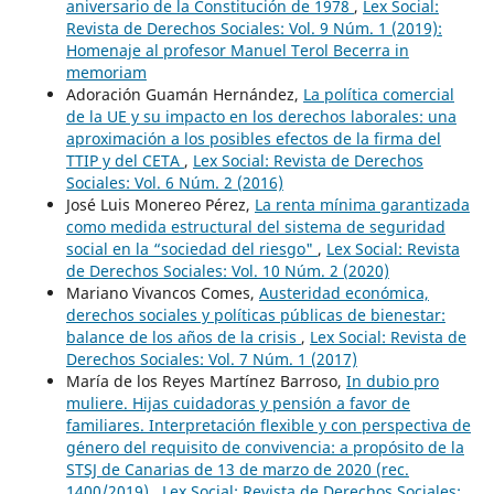
aniversario de la Constitución de 1978
,
Lex Social:
Revista de Derechos Sociales: Vol. 9 Núm. 1 (2019):
Homenaje al profesor Manuel Terol Becerra in
memoriam
Adoración Guamán Hernández,
La política comercial
de la UE y su impacto en los derechos laborales: una
aproximación a los posibles efectos de la firma del
TTIP y del CETA
,
Lex Social: Revista de Derechos
Sociales: Vol. 6 Núm. 2 (2016)
José Luis Monereo Pérez,
La renta mínima garantizada
como medida estructural del sistema de seguridad
social en la “sociedad del riesgo"
,
Lex Social: Revista
de Derechos Sociales: Vol. 10 Núm. 2 (2020)
Mariano Vivancos Comes,
Austeridad económica,
derechos sociales y políticas públicas de bienestar:
balance de los años de la crisis
,
Lex Social: Revista de
Derechos Sociales: Vol. 7 Núm. 1 (2017)
María de los Reyes Martínez Barroso,
In dubio pro
muliere. Hijas cuidadoras y pensión a favor de
familiares. Interpretación flexible y con perspectiva de
género del requisito de convivencia: a propósito de la
STSJ de Canarias de 13 de marzo de 2020 (rec.
1400/2019)
,
Lex Social: Revista de Derechos Sociales: