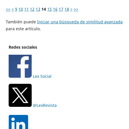
<<
<
9
10
11
12
13
14
15
16
17
18
>
>>
También puede
Iniciar una búsqueda de similitud avanzada
para este artículo.
Redes sociales
Lex Social
@LexRevista