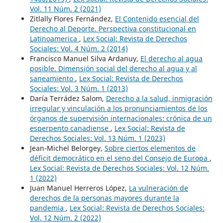
Vol. 11 Núm. 2 (2021)
Zitlally Flores Fernández,
El Contenido esencial del
Derecho al Deporte. Perspectiva constitucional en
Latinoamerica
,
Lex Social: Revista de Derechos
Sociales: Vol. 4 Núm. 2 (2014)
Francisco Manuel Silva Ardanuy,
El derecho al agua
posible. Dimensión social del derecho al agua y al
saneamiento
,
Lex Social: Revista de Derechos
Sociales: Vol. 3 Núm. 1 (2013)
Daría Terrádez Salom,
Derecho a la salud, inmigración
irregular y vinculación a los pronunciamientos de los
órganos de supervisión internacionales: crónica de un
esperpento canadiense
,
Lex Social: Revista de
Derechos Sociales: Vol. 13 Núm. 1 (2023)
Jean-Michel Belorgey,
Sobre ciertos elementos de
déficit democrático en el seno del Consejo de Europa
,
Lex Social: Revista de Derechos Sociales: Vol. 12 Núm.
1 (2022)
Juan Manuel Herreros López,
La vulneración de
derechos de la personas mayores durante la
pandemia
,
Lex Social: Revista de Derechos Sociales:
Vol. 12 Núm. 2 (2022)