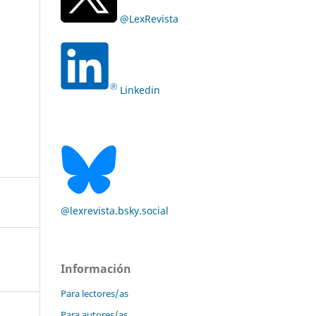
@LexRevista
Linkedin
@lexrevista.bsky.social
Información
Para lectores/as
Para autores/as