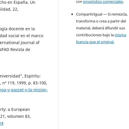
con
propósitos comerciales
.
echo en España. Un
lidad, 22,
CompartirIgual — Si remezcla,
transforma o crea a partir del
material, deberá difundir sus
ogía docente en la
contribuciones bajo la
misma
dad social en el marco
licencia que el original.
ernational Journal of
NFAD Revista de
niversidad", Espíritu:
 nº 119, 1999, p. 83-100,
ega-y-gasset-y-la-mision-
erty: a European
021, volumen 83,
24