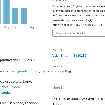
Cómo citar
Salcedo Beltrán, C. (2024). La misión esenci
la universidad en la transmisión de cultura
jurídica sobre derechos humanos.
Lex Socia
Revista De Derechos Sociales
,
15
(1), 1–16.
https://doi.org/10.46661/lexsocial.11248
Más formatos de cita
Número
Vol. 15 Núm. 1 (2025)
amificados", El País, 10
Sección
icacio__n__gamificantes_y_gamificados.pdf
Comentarios
o de grado te estamos
rido-alumno-
Licencia
-aranda
Derechos de autor 2024 Carmen Salc
d y el Derecho", Lección
Beltrán