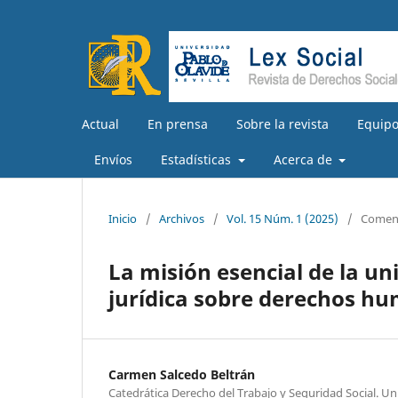
Actual
En prensa
Sobre la revista
Equipo
Envíos
Estadísticas
Acerca de
Inicio
/
Archivos
/
Vol. 15 Núm. 1 (2025)
/
Coment
La misión esencial de la un
jurídica sobre derechos h
Carmen Salcedo Beltrán
Catedrática Derecho del Trabajo y Seguridad Social. Uni