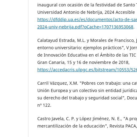
inaugural con ocasión de la festividad de Santo
Universidad Antonio de Nebrija, 2024 Accesible
https://dfddip.ua.es/es/documentos/acto-de-sa
2024-univ-nebrija.pdf?oCache=1707136953068
.
Calatayud Estrada, M.L. y Morales de Francisco, 
entorno universitario: ejemplos prácticos", V J
de Innovación Educativa en el Ámbito de las TIC
Gran Canaria, 15 y 16 de noviembre de 2018,
https://accedacris.ulpgc.es/bitstream/10553/52
Carril Vázquez, X.M. "Pobres con trabajo: una cat
Unión Europea y un colectivo sin entidad jurídi
su derecho del trabajo y seguridad social", Doc
nº 122.
Castro Javela, C. P. y López Jiménez, N. E., "A pro
mercantilización de la educación", Revista PACA,