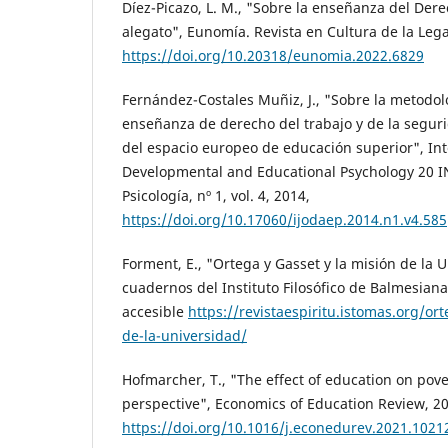
Díez-Picazo, L. M., "Sobre la enseñanza del Der
alegato", Eunomía. Revista en Cultura de la Lega
https://doi.org/10.20318/eunomia.2022.6829
Fernández-Costales Muñiz, J., "Sobre la metodol
enseñanza de derecho del trabajo y de la seguri
del espacio europeo de educación superior", Int
Developmental and Educational Psychology 20 I
Psicología, nº 1, vol. 4, 2014,
https://doi.org/10.17060/ijodaep.2014.n1.v4.585
Forment, E., "Ortega y Gasset y la misión de la U
cuadernos del Instituto Filosófico de Balmesiana,
accesible
https://revistaespiritu.istomas.org/ort
de-la-universidad/
Hofmarcher, T., "The effect of education on pov
perspective", Economics of Education Review, 2
https://doi.org/10.1016/j.econedurev.2021.1021