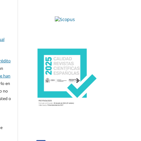
ual
rédito
un
se han
rlo en
ro no
sted o
de