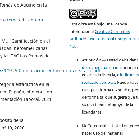
 Tomás de Aquino en la
nto-tomas-de-aquino-
Esta obra está bajo una licencia
internacional
Creative Commons
Atribución-NoComercial-CompartirIg
J.M., "Gamificación en el
4.0
.
ornadas Iberoamericanas
 y las TAC Las Palmas de
Atribución — Usted debe dar
c
de manera adecuada
, brindar 
689/2/25.Gamificacion_entorno_universitario.pdf
enlace a la licencia, e
indicar si 
realizado cambios
. Puede hace
egoría estadística en la
cualquier forma razonable, pe
ca en España, al menos en
de forma tal que sugiera que u
umentación Laboral, 2021,
su uso tienen el apoyo de la
licenciante.
pósito de la
NoComercial — Usted no pue
 nº 10, 2020.
hacer uso del material