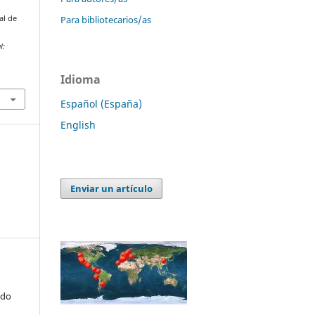
Para bibliotecarios/as
al de
l:
Idioma
Español (España)
English
Enviar un artículo
edo