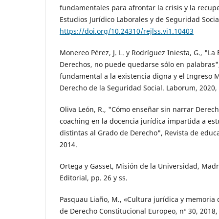
fundamentales para afrontar la crisis y la recup
Estudios Jurídico Laborales y de Seguridad Social
https://doi.org/10.24310/rejlss.vi1.10403
Monereo Pérez, J. L. y Rodríguez Iniesta, G., "La
Derechos, no puede quedarse sólo en palabras",
fundamental a la existencia digna y el Ingreso M
Derecho de la Seguridad Social. Laborum, 2020, 
Oliva León, R., "Cómo enseñar sin narrar Derech
coaching en la docencia jurídica impartida a est
distintas al Grado de Derecho", Revista de educa
2014.
Ortega y Gasset, Misión de la Universidad, Madr
Editorial, pp. 26 y ss.
Pasquau Liaño, M., «Cultura jurídica y memoria de
de Derecho Constitucional Europeo, nº 30, 2018,