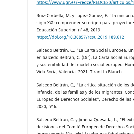
https://www.ugr.es/~redce/REDCE30/articulos
Ruiz-Corbella, M. y López-Gómez, E. "La misión d
siglo XXI: comprender su origen para proyectar 
Educación Superior, nº 48, 2019
https://doi.org/10.36857/resu.2019.189.612
Salcedo Beltrán, C., "La Carta Social Europea, un
en Salcedo Beltrán, C. (Dir), La Carta Social Eur
y sostenibilidad del modelo social europeo. Hom
Vida Soria, Valencia, 2021, Tirant lo Blanch
Salcedo Beltrán, C., "La crítica situación de los 
infancia, de las familias y de los migrantes: Co
Europeo de Derechos Sociales", Derecho de las 
2020, nº 6.
Salcedo Beltrán, C. y Jimena Quesada, L., "El ext
decisiones del Comité Europeo de Derechos Soci
improcedente (Dr. Jekyll) y algunas fabulacione