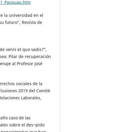
/11_Pasquau.htm
e la universidad en el
su futuro", Revista de
de venis et quo vadis?",
opea: Pilar de recuperación
enaje al Profesor José
derechos sociales de la
nclusiones 2019 del Comité
Relaciones Laborales,
raño caso de las
ales sobre el des¬pido
s negacionistas que han