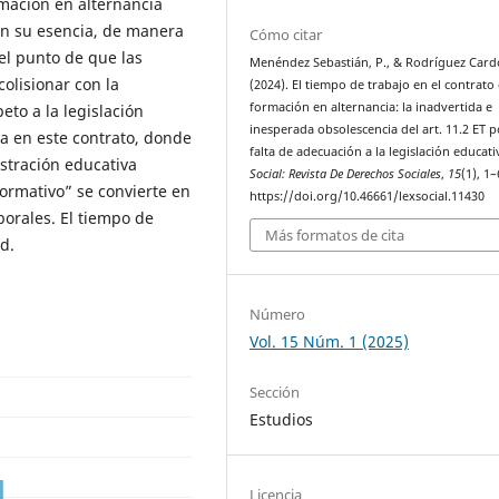
rmación en alternancia
 en su esencia, de manera
Cómo citar
 el punto de que las
Menéndez Sebastián, P., & Rodríguez Cardo,
colisionar con la
(2024). El tiempo de trabajo en el contrato
formación en alternancia: la inadvertida e
eto a la legislación
inesperada obsolescencia del art. 11.2 ET p
 en este contrato, donde
falta de adecuación a la legislación educati
istración educativa
Social: Revista De Derechos Sociales
,
15
(1), 1–
ormativo” se convierte en
https://doi.org/10.46661/lexsocial.11430
orales. El tiempo de
Más formatos de cita
d.
Número
Vol. 15 Núm. 1 (2025)
Sección
Estudios
Licencia