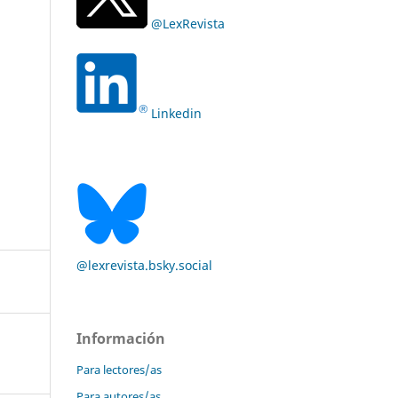
@LexRevista
Linkedin
@lexrevista.bsky.social
Información
Para lectores/as
Para autores/as