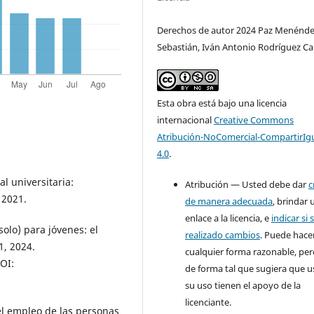
Derechos de autor 2024 Paz Menénd
Sebastián, Iván Antonio Rodríguez C
Esta obra está bajo una licencia
internacional
Creative Commons
Atribución-NoComercial-CompartirIg
4.0
.
 universitaria:
Atribución — Usted debe dar
c
 2021.
de manera adecuada
, brindar 
enlace a la licencia, e
indicar si 
lo) para jóvenes: el
realizado cambios
. Puede hace
1, 2024.
cualquier forma razonable, pe
OI:
de forma tal que sugiera que u
su uso tienen el apoyo de la
licenciante.
l empleo de las personas