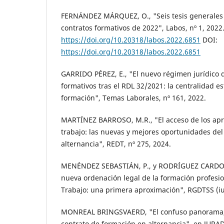
FERNÁNDEZ MÁRQUEZ, O., "Seis tesis generales 
contratos formativos de 2022", Labos, nº 1, 2022
https://doi.org/10.20318/labos.2022.6851
DOI:
https://doi.org/10.20318/labos.2022.6851
GARRIDO PÉREZ, E., "El nuevo régimen jurídico d
formativos tras el RDL 32/2021: la centralidad est
formación", Temas Laborales, nº 161, 2022.
MARTÍNEZ BARROSO, M.R., "El acceso de los apr
trabajo: las nuevas y mejores oportunidades del
alternancia", REDT, nº 275, 2024.
MENÉNDEZ SEBASTIÁN, P., y RODRÍGUEZ CARDO, I
nueva ordenación legal de la formación profesio
Trabajo: una primera aproximación", RGDTSS (ius
MONREAL BRINGSVAERD, "El confuso panorama, t
contrato de formación en alternancia", en JURA