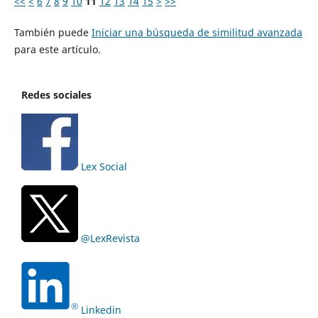
<<
<
6
7
8
9
10
11
12
13
14
15
>
>>
También puede
Iniciar una búsqueda de similitud avanzada
para este artículo.
Redes sociales
Lex Social
@LexRevista
Linkedin