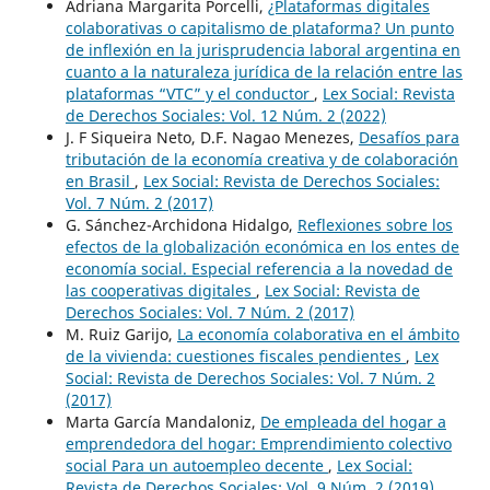
Adriana Margarita Porcelli,
¿Plataformas digitales
colaborativas o capitalismo de plataforma? Un punto
de inflexión en la jurisprudencia laboral argentina en
cuanto a la naturaleza jurídica de la relación entre las
plataformas “VTC” y el conductor
,
Lex Social: Revista
de Derechos Sociales: Vol. 12 Núm. 2 (2022)
J. F Siqueira Neto, D.F. Nagao Menezes,
Desafíos para
tributación de la economía creativa y de colaboración
en Brasil
,
Lex Social: Revista de Derechos Sociales:
Vol. 7 Núm. 2 (2017)
G. Sánchez-Archidona Hidalgo,
Reflexiones sobre los
efectos de la globalización económica en los entes de
economía social. Especial referencia a la novedad de
las cooperativas digitales
,
Lex Social: Revista de
Derechos Sociales: Vol. 7 Núm. 2 (2017)
M. Ruiz Garijo,
La economía colaborativa en el ámbito
de la vivienda: cuestiones fiscales pendientes
,
Lex
Social: Revista de Derechos Sociales: Vol. 7 Núm. 2
(2017)
Marta García Mandaloniz,
De empleada del hogar a
emprendedora del hogar: Emprendimiento colectivo
social Para un autoempleo decente
,
Lex Social:
Revista de Derechos Sociales: Vol. 9 Núm. 2 (2019)