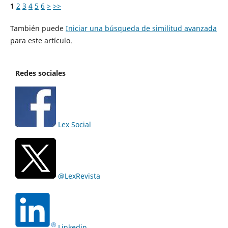
1
2
3
4
5
6
>
>>
También puede
Iniciar una búsqueda de similitud avanzada
para este artículo.
Redes sociales
Lex Social
@LexRevista
Linkedin