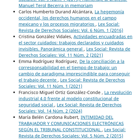
Manuel Terol Becerra in memoriam
Carlos Humberto Durand Alcántara,
La hegemonía
occidental, los derechos humanos en el campo
mexicano y los procesos migratorios
,
Lex Social:
Revista de Derechos Sociales: Vol. 6 Núm. 1 (2016)
Cristina González Vidales,
Actividades encuadradas en
el sector cuidados: trabajos declarados y cuidados
invisibles. Panorámica general
,
Lex Social: Revista de
Derechos Sociales: Vol. 11 Núm. 2 (2021)
Emma Rodríguez Rodríguez,
De la conciliación a la
corresponsabilidad en el tiempo de trabajo: un
cambio de paradigma imprescindible para conseguir
el trabajo decente
,
Lex Social: Revista de Derechos
Sociales: Vol. 11 Núm. 1 (2021)
Francisco Miguel Ortiz González-Conde ,
La revolución
industrial 4.0 frente al modelo constitucional de
seguridad social
,
Lex Social: Revista de Derechos
Sociales: Vol. 14 Núm. 2 (2024)
María Belén Cardona Rubert,
INTIMIDAD DEL
TRABAJADOR Y COMUNICACIONES ELECTRÓNICAS
SEGÚN EL TRIBUNAL CONSTITUCIONAL
,
Lex Social:
Revista de Derechos Sociales: Vol. 5 Núm. 2 (2015)