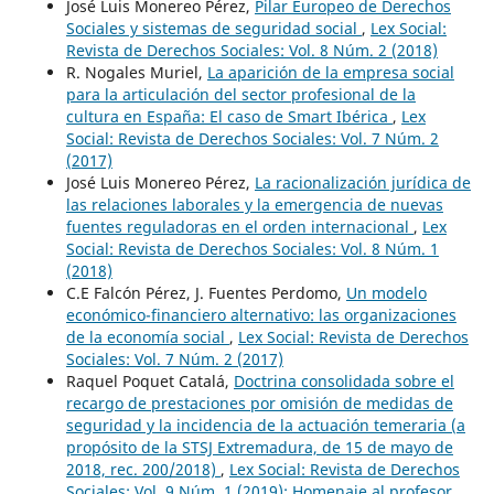
José Luis Monereo Pérez,
Pilar Europeo de Derechos
Sociales y sistemas de seguridad social
,
Lex Social:
Revista de Derechos Sociales: Vol. 8 Núm. 2 (2018)
R. Nogales Muriel,
La aparición de la empresa social
para la articulación del sector profesional de la
cultura en España: El caso de Smart Ibérica
,
Lex
Social: Revista de Derechos Sociales: Vol. 7 Núm. 2
(2017)
José Luis Monereo Pérez,
La racionalización jurídica de
las relaciones laborales y la emergencia de nuevas
fuentes reguladoras en el orden internacional
,
Lex
Social: Revista de Derechos Sociales: Vol. 8 Núm. 1
(2018)
C.E Falcón Pérez, J. Fuentes Perdomo,
Un modelo
económico-financiero alternativo: las organizaciones
de la economía social
,
Lex Social: Revista de Derechos
Sociales: Vol. 7 Núm. 2 (2017)
Raquel Poquet Catalá,
Doctrina consolidada sobre el
recargo de prestaciones por omisión de medidas de
seguridad y la incidencia de la actuación temeraria (a
propósito de la STSJ Extremadura, de 15 de mayo de
2018, rec. 200/2018)
,
Lex Social: Revista de Derechos
Sociales: Vol. 9 Núm. 1 (2019): Homenaje al profesor