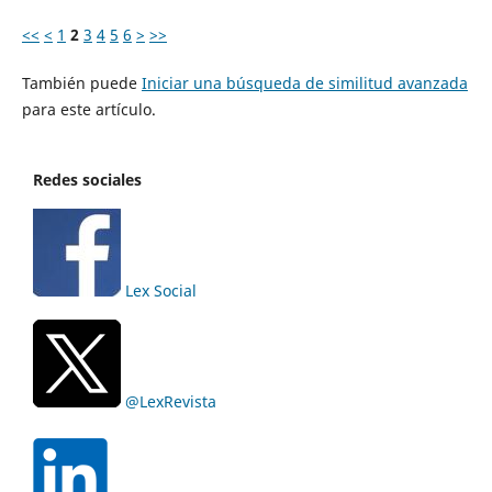
<<
<
1
2
3
4
5
6
>
>>
También puede
Iniciar una búsqueda de similitud avanzada
para este artículo.
Redes sociales
Lex Social
@LexRevista