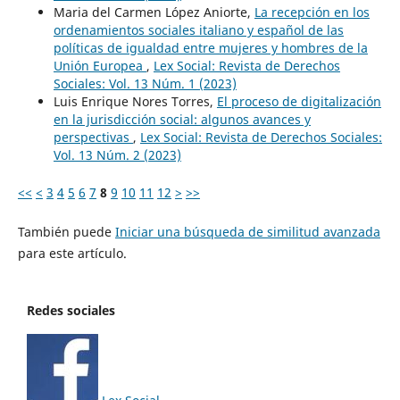
Maria del Carmen López Aniorte,
La recepción en los
ordenamientos sociales italiano y español de las
políticas de igualdad entre mujeres y hombres de la
Unión Europea
,
Lex Social: Revista de Derechos
Sociales: Vol. 13 Núm. 1 (2023)
Luis Enrique Nores Torres,
El proceso de digitalización
en la jurisdicción social: algunos avances y
perspectivas
,
Lex Social: Revista de Derechos Sociales:
Vol. 13 Núm. 2 (2023)
<<
<
3
4
5
6
7
8
9
10
11
12
>
>>
También puede
Iniciar una búsqueda de similitud avanzada
para este artículo.
Redes sociales