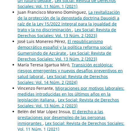
un futuro debate
,
Lex Social: Revista de Derechos
Sociales: Vol. 11 Núm. 1 (2021)
Juan Francisco Moreno Domínguez,
La revitalización
de la protección de la denostada doctrina Dauoidi a
raíz de la Ley 15/2022 integral para la igualdad de
trato y la no discriminación
,
Lex Social: Revista de
Derechos Sociales: Vol. 13 Núm. 2 (2023)
José Luis Monereo Pérez,
El republicanismo
democrático español y la política reforma social:
Gumersindo de Azcárate
,
Lex Social: Revista de
Derechos Sociales: Vol. 13 Núm. 2 (2023)
María Teresa Igartua Miró,
Transición ecológica:
riesgos emergentes y nuevos desafíos preventivos en
salud laboral
,
Lex Social: Revista de Derechos
Sociales: Vol. 14 Núm. 2 (2024)
Vincenzo Ferrante,
Migraciones por motivos laborales:
medidas introducidas en los últimos años en la
legislación italiana
,
Lex Social: Revista de Derechos
Sociales: Vol. 13 Núm. 2 (2023)
Belén del Mar López Insua,
El derecho a las
prestaciones por desempleo de las personas
inmigrantes
,
Lex Social: Revista de Derechos Sociales:
Vol. 11 Núm. 1 (2021)