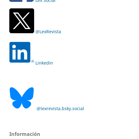
Lex Social
@LexRevista
Linkedin
@lexrevista.bsky.social
Información