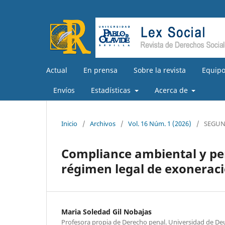
Actual
En prensa
Sobre la revista
Equipo
Envíos
Estadísticas
Acerca de
Inicio
/
Archivos
/
Vol. 16 Núm. 1 (2026)
/
SEGUN
Compliance ambiental y pers
régimen legal de exoneraci
Maria Soledad Gil Nobajas
Profesora propia de Derecho penal. Universidad de De