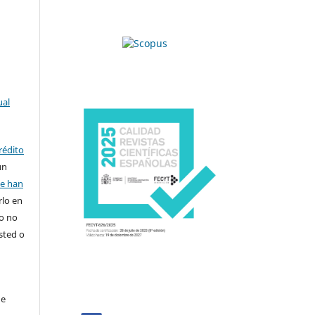
ual
rédito
un
se han
rlo en
ro no
sted o
de