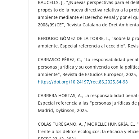
BAUCELLS, J., “¿Nuevas perspectivas para el del
propósito de la nueva directiva relativa a la pro
ambiente mediante el Derecho Penal y por el que
2008/99/CE”, Revista Catalana de Dret Ambiental,
BERDUGO GÓMEZ DE LA TORRE, I., “Sobre la pro
ambiente. Especial referencia al ecocidio”, Revis
CARRASCO PÉREZ, C., “La responsabilidad penal
personas jurídica y su connivencia con la polít
ambiente”, Revista de Estudios Europeos, 2025, 
https://doi.org/10.24197/ree.86.2025.64-98
CARRERA HORTAS, A., La responsabilidad penal d
Especial referencia a las “personas jurídicas d
Madrid, Dykinson, 2025.
COLÁS TURÉGANO, A. / MORELLE HUNGRÍA, E., “
frente a los delitos ecológicos: la eficacia y efic
RECPC 23-13, 2021.