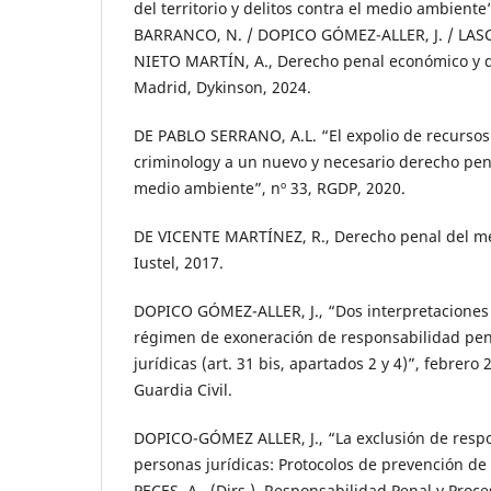
del territorio y delitos contra el medio ambient
BARRANCO, N. / DOPICO GÓMEZ-ALLER, J. / LASC
NIETO MARTÍN, A., Derecho penal económico y de
Madrid, Dykinson, 2024.
DE PABLO SERRANO, A.L. “El expolio de recursos
criminology a un nuevo y necesario derecho pena
medio ambiente”, nº 33, RGDP, 2020.
DE VICENTE MARTÍNEZ, R., Derecho penal del m
Iustel, 2017.
DOPICO GÓMEZ-ALLER, J., “Dos interpretaciones
régimen de exoneración de responsabilidad pen
jurídicas (art. 31 bis, apartados 2 y 4)”, febrero
Guardia Civil.
DOPICO-GÓMEZ ALLER, J., “La exclusión de respo
personas jurídicas: Protocolos de prevención de
PECES, A., (Dirs.), Responsabilidad Penal y Proce