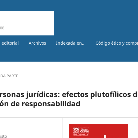
 editorial
Archivos
Indexada en...
Código ético y comp
DA PARTE
onas jurídicas: efectos plutofílicos d
ón de responsabilidad
usto