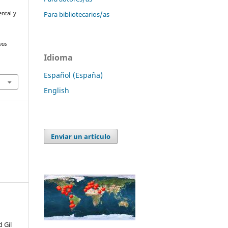
Para bibliotecarios/as
ental y
hos
Idioma
Español (España)
English
Enviar un artículo
 Gil