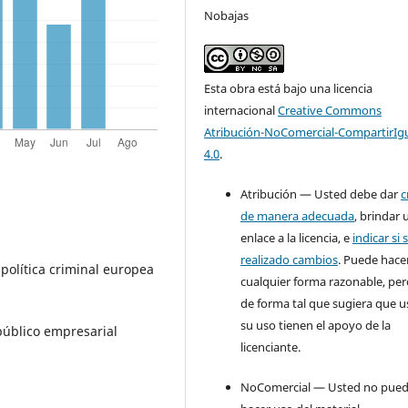
Nobajas
Esta obra está bajo una licencia
internacional
Creative Commons
Atribución-NoComercial-CompartirIg
4.0
.
Atribución — Usted debe dar
c
de manera adecuada
, brindar 
enlace a la licencia, e
indicar si 
realizado cambios
. Puede hace
política criminal europea
cualquier forma razonable, pe
de forma tal que sugiera que u
su uso tienen el apoyo de la
público empresarial
licenciante.
NoComercial — Usted no pue