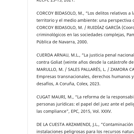
CORCOY BIDASOLO, M., “Los delitos relativos a l
territorio y el medio ambiente: una perspectiva 
CORCOY BIDASOLO, M. / RUIDÍAZ GARCÍA (Coord
criminológicos en las sociedades complejas, Pa
Pública de Navarra, 2000.
CUERDA ARNAU, M.L., “La justicia penal nacional 
contra Goliat (veinte años desde la catástrofe d
MARULLO, M. / SALES PALLARÉS, L. / ZAMORA CABO
Empresas transnacionales, derechos humanos y 
desafíos, A Coruña, Colex, 2023.
CUGAT MAURI, M., “La reforma de la responsabil
personas jurídicas: el papel del juez ante el peli
las compliance”, EPC, 2015, Vol. XXXV.
DE LA CUESTA ARZAMENDI, J.L., “Contaminación 
instalaciones peligrosas para los recursos natura