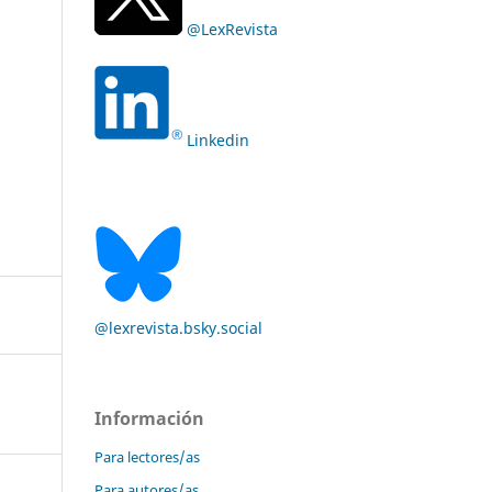
@LexRevista
Linkedin
@lexrevista.bsky.social
Información
Para lectores/as
Para autores/as