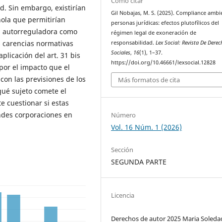
Cómo citar
d. Sin embargo, existirían
Gil Nobajas, M. S. (2025). Compliance ambi
ola que permitirían
personas jurídicas: efectos plutofílicos del
fía autorreguladora como
régimen legal de exoneración de
s carencias normativas
responsabilidad.
Lex Social: Revista De Derec
Sociales
,
16
(1), 1–37.
plicación del art. 31 bis
https://doi.org/10.46661/lexsocial.12828
por el impacto que el
con las previsiones de los
Más formatos de cita
 qué sujeto comete el
e cuestionar si estas
ndes corporaciones en
Número
Vol. 16 Núm. 1 (2026)
Sección
SEGUNDA PARTE
Licencia
Derechos de autor 2025 Maria Soledad