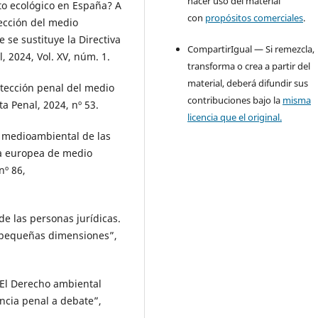
hacer uso del material
ito ecológico en España? A
con
propósitos comerciales
.
tección del medio
 se sustituye la Directiva
CompartirIgual — Si remezcla,
 2024, Vol. XV, núm. 1.
transforma o crea a partir del
material, deberá difundir sus
tección penal del medio
contribuciones bajo la
misma
ta Penal, 2024, nº 53.
licencia que el original.
 medioambiental de las
ica europea de medio
nº 86,
e las personas jurídicas.
e pequeñas dimensiones”,
El Derecho ambiental
iencia penal a debate”,