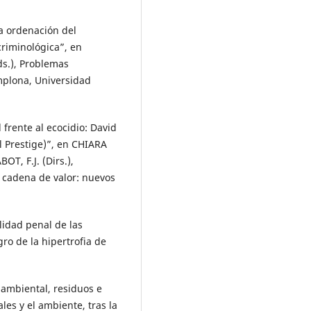
a ordenación del
criminológica”, en
s.), Problemas
mplona, Universidad
frente al ecocidio: David
el Prestige)”, en CHIARA
T, F.J. (Dirs.),
cadena de valor: nuevos
idad penal de las
gro de la hipertrofia de
ambiental, residuos e
les y el ambiente, tras la