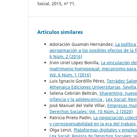
Social, 2015, nº 71.
Artículos similares
Adoración Guamán Hernández,
La polític
aproximación a los posibles efectos de la 
6 Núm. 2 (2016)
Irvin Uriel López Bonilla,
La vinculación de
matrimonio homosexual: mecanismo para l
Vol. 6 Núm. 1 (2016)
Luis Ignacio Gordillo Pérez,
Terrádez Salom
Athenaica Ediciones Universitarias, Sevill
Selena Cebrián Beltrán,
Sharenting: nuevo 
infancia y la adolescencia
,
Lex Social: Rev
José Manuel del Valle Villar,
Empresas mult
Derechos Sociales: Vol. 10 Núm. 2 (2020)
Patricia Prieto Padín,
La negociación colect
y corresponsabilidad en la era del trabaj
Olga Lenzi,
Plataformas digitales y emple
Lex Social: Revista de Derechos Sociales: V