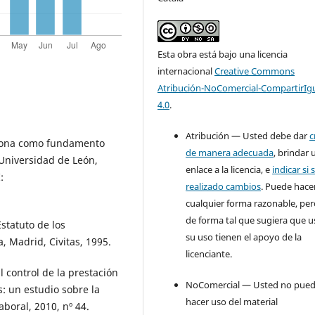
Esta obra está bajo una licencia
internacional
Creative Commons
Atribución-NoComercial-CompartirIg
4.0
.
Atribución — Usted debe dar
c
rsona como fundamento
de manera adecuada
, brindar 
 Universidad de León,
enlace a la licencia, e
indicar si 
:
realizado cambios
. Puede hace
cualquier forma razonable, pe
de forma tal que sugiera que u
tatuto de los
su uso tienen el apoyo de la
, Madrid, Civitas, 1995.
licenciante.
control de la prestación
NoComercial — Usted no pue
s: un estudio sobre la
hacer uso del material
Laboral, 2010, nº 44.