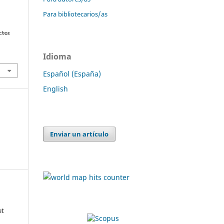
Para bibliotecarios/as
echos
Idioma
Español (España)
English
Enviar un artículo
et