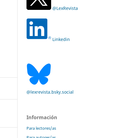
@LexRevista
Linkedin
@lexrevista.bsky.social
Información
Para lectores/as
Para autores/as