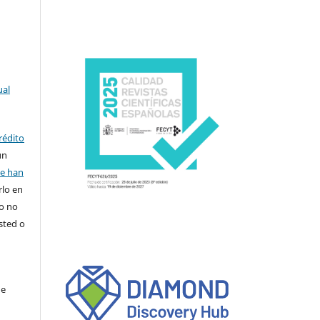
ual
rédito
un
se han
rlo en
ro no
sted o
de