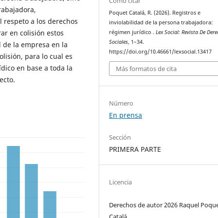
Cómo citar
rabajadora,
Poquet Catalá, R. (2026). Registros e
l respeto a los derechos
inviolabilidad de la persona trabajadora:
ar en colisión estos
régimen jurídico .
Lex Social: Revista De Der
Sociales
, 1–34.
 de la empresa en la
https://doi.org/10.46661/lexsocial.13417
lisión, para lo cual es
dico en base a toda la
Más formatos de cita
ecto.
Número
En prensa
Sección
PRIMERA PARTE
Licencia
Derechos de autor 2026 Raquel Poqu
Catalá