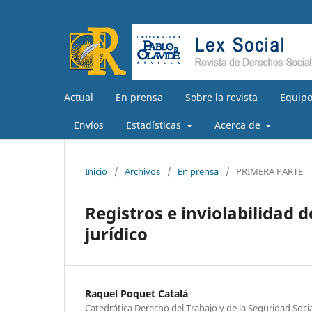
Actual
En prensa
Sobre la revista
Equipo
Envíos
Estadísticas
Acerca de
Inicio
/
Archivos
/
En prensa
/
PRIMERA PARTE
Registros e inviolabilidad 
jurídico
Raquel Poquet Catalá
Catedrática Derecho del Trabajo y de la Seguridad Soci