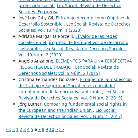
protección social
,
Lex Social: Revista de Derechos
Sociales: En prensa
José Luis Gil y Gil,
El trabajo decente como Objetivo de
Desarrollo Sostenible
,
Lex Social: Revista de Derechos
Sociales: Vol. 10 Núm. 1 (2020)
Adriana Margarita Porcelli,
El valor de las redes
sociales en el progreso de los objetivos de desarrollo
sostenible
,
Lex Social: Revista de Derechos Sociales:
Vol. 10 Núm. 2 (2020)
Angelo Anzalone,
ELEMENTOS PARA UNA PERSPECTIVA
FILOSOFICA DEL TRABAJO
,
Lex Social: Revista de
Derechos Sociales: Vol. 5 Núm. 2 (2015)
Cristina Fernández González,
El papel de la Inspección
de Trabajo y Seguridad Social en el control del
cumplimiento de la normativa aplicable
,
Lex Social:
Revista de Derechos Sociales: Vol. 9 Núm. 2 (2019)
Jörg Luther,
Comparing fundamental social rights in
the European and the Indian union
,
Lex Social:
Revista de Derechos Sociales: Vol. 7 Núm. 1 (2017)
<<
<
1
2
3
4
5
6
7
8
9
10
>
>>