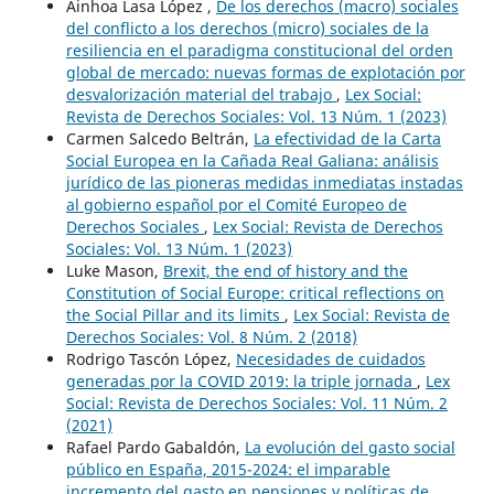
Ainhoa Lasa López ,
De los derechos (macro) sociales
del conflicto a los derechos (micro) sociales de la
resiliencia en el paradigma constitucional del orden
global de mercado: nuevas formas de explotación por
desvalorización material del trabajo
,
Lex Social:
Revista de Derechos Sociales: Vol. 13 Núm. 1 (2023)
Carmen Salcedo Beltrán,
La efectividad de la Carta
Social Europea en la Cañada Real Galiana: análisis
jurídico de las pioneras medidas inmediatas instadas
al gobierno español por el Comité Europeo de
Derechos Sociales
,
Lex Social: Revista de Derechos
Sociales: Vol. 13 Núm. 1 (2023)
Luke Mason,
Brexit, the end of history and the
Constitution of Social Europe: critical reflections on
the Social Pillar and its limits
,
Lex Social: Revista de
Derechos Sociales: Vol. 8 Núm. 2 (2018)
Rodrigo Tascón López,
Necesidades de cuidados
generadas por la COVID 2019: la triple jornada
,
Lex
Social: Revista de Derechos Sociales: Vol. 11 Núm. 2
(2021)
Rafael Pardo Gabaldón,
La evolución del gasto social
público en España, 2015-2024: el imparable
incremento del gasto en pensiones y políticas de