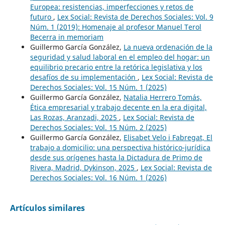
Europea: resistencias, imperfecciones y retos de
futuro
,
Lex Social: Revista de Derechos Sociales: Vol. 9
Núm. 1 (2019): Homenaje al profesor Manuel Terol
Becerra in memoriam
Guillermo García González,
La nueva ordenación de la
seguridad y salud laboral en el empleo del hogar: un
equilibrio precario entre la retórica legislativa y los
desafíos de su implementación
,
Lex Social: Revista de
Derechos Sociales: Vol. 15 Núm. 1 (2025)
Guillermo García González,
Natalia Herrero Tomás,
Ética empresarial y trabajo decente en la era digital,
Las Rozas, Aranzadi, 2025
,
Lex Social: Revista de
Derechos Sociales: Vol. 15 Núm. 2 (2025)
Guillermo García González,
Elisabet Velo i Fabregat, El
trabajo a domicilio: una perspectiva histórico-jurídica
desde sus orígenes hasta la Dictadura de Primo de
Rivera, Madrid, Dykinson, 2025
,
Lex Social: Revista de
Derechos Sociales: Vol. 16 Núm. 1 (2026)
Artículos similares