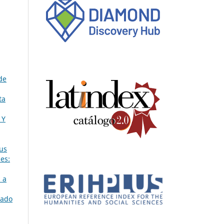
 de
ta
 Y
sus
les:
 a
tado