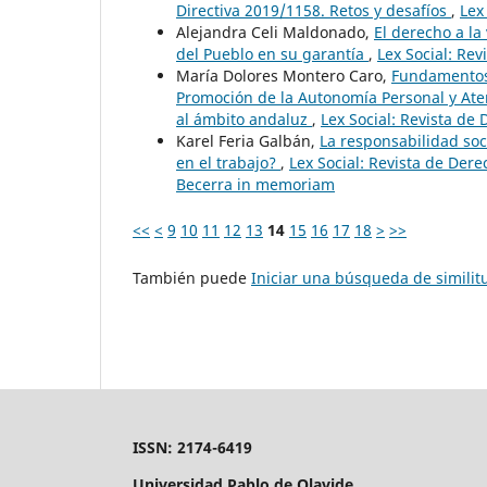
Directiva 2019/1158. Retos y desafíos
,
Lex
Alejandra Celi Maldonado,
El derecho a la
del Pueblo en su garantía
,
Lex Social: Rev
María Dolores Montero Caro,
Fundamentos 
Promoción de la Autonomía Personal y Aten
al ámbito andaluz
,
Lex Social: Revista de 
Karel Feria Galbán,
La responsabilidad soc
en el trabajo?
,
Lex Social: Revista de Der
Becerra in memoriam
<<
<
9
10
11
12
13
14
15
16
17
18
>
>>
También puede
Iniciar una búsqueda de simili
ISSN: 2174-6419
Universidad Pablo de Olavide