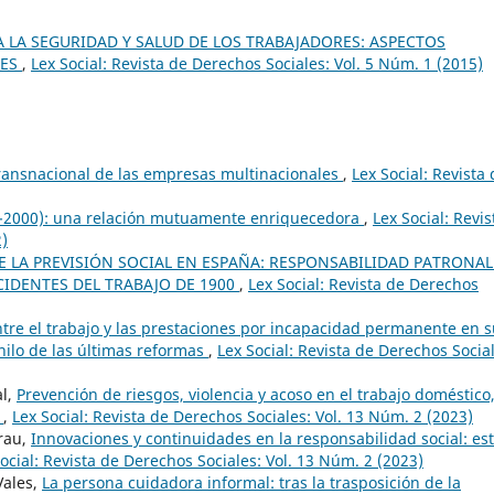
A LA SEGURIDAD Y SALUD DE LOS TRABAJADORES: ASPECTOS
NES
,
Lex Social: Revista de Derechos Sociales: Vol. 5 Núm. 1 (2015)
transnacional de las empresas multinacionales
,
Lex Social: Revista
5-2000): una relación mutuamente enriquecedora
,
Lex Social: Revis
2)
DE LA PREVISIÓN SOCIAL EN ESPAÑA: RESPONSABILIDAD PATRONAL
CIDENTES DEL TRABAJO DE 1900
,
Lex Social: Revista de Derechos
tre el trabajo y las prestaciones por incapacidad permanente en 
hilo de las últimas reformas
,
Lex Social: Revista de Derechos Socia
al,
Prevención de riesgos, violencia y acoso en el trabajo doméstico,
T
,
Lex Social: Revista de Derechos Sociales: Vol. 13 Núm. 2 (2023)
rau,
Innovaciones y continuidades en la responsabilidad social: es
ocial: Revista de Derechos Sociales: Vol. 13 Núm. 2 (2023)
Vales,
La persona cuidadora informal: tras la trasposición de la