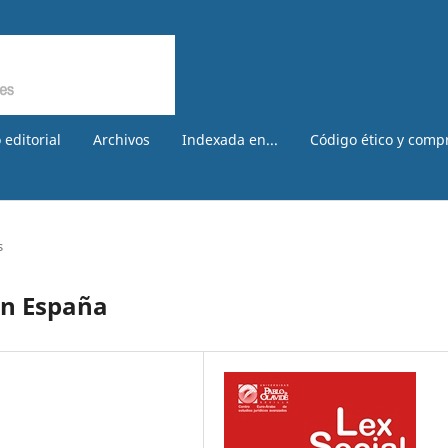
 editorial
Archivos
Indexada en...
Código ético y comp
s
 en España