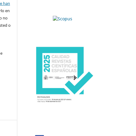
se han
rlo en
ro no
sted o
de