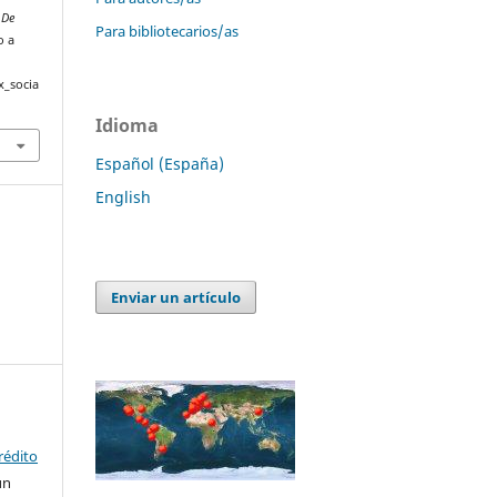
 De
Para bibliotecarios/as
o a
x_socia
Idioma
Español (España)
English
Enviar un artículo
rédito
un