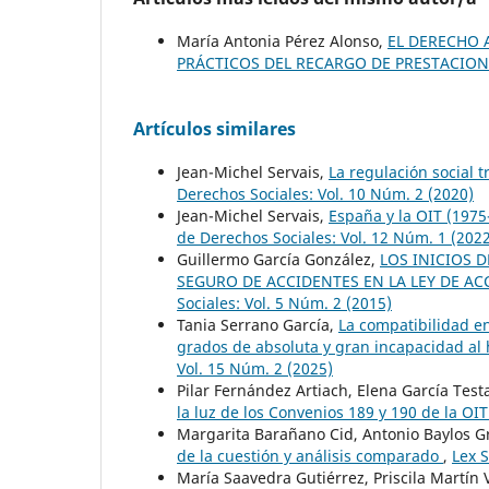
María Antonia Pérez Alonso,
EL DERECHO 
PRÁCTICOS DEL RECARGO DE PRESTACIO
Artículos similares
Jean-Michel Servais,
La regulación social 
Derechos Sociales: Vol. 10 Núm. 2 (2020)
Jean-Michel Servais,
España y la OIT (197
de Derechos Sociales: Vol. 12 Núm. 1 (202
Guillermo García González,
LOS INICIOS 
SEGURO DE ACCIDENTES EN LA LEY DE AC
Sociales: Vol. 5 Núm. 2 (2015)
Tania Serrano García,
La compatibilidad en
grados de absoluta y gran incapacidad al 
Vol. 15 Núm. 2 (2025)
Pilar Fernández Artiach, Elena García Test
la luz de los Convenios 189 y 190 de la OI
Margarita Barañano Cid, Antonio Baylos G
de la cuestión y análisis comparado
,
Lex S
María Saavedra Gutiérrez, Priscila Martín 