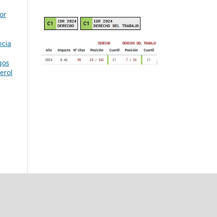
or
ncia
gos
erol