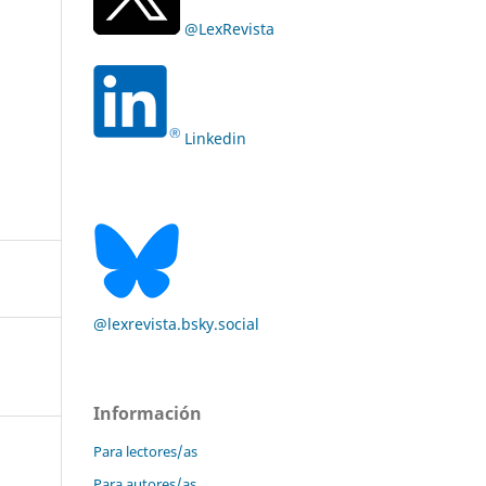
@LexRevista
Linkedin
@lexrevista.bsky.social
Información
Para lectores/as
Para autores/as