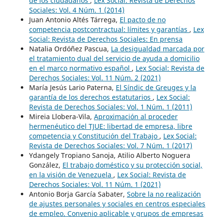
de los ciudadanos
,
Lex Social: Revista de Derechos
Sociales: Vol. 4 Núm. 1 (2014)
Juan Antonio Altés Tárrega,
El pacto de no
competencia postcontractual: límites y garantías
,
Lex
Social: Revista de Derechos Sociales: En prensa
Natalia Ordóñez Pascua,
La desigualdad marcada por
el tratamiento dual del servicio de ayuda a domicilio
en el marco normativo español
,
Lex Social: Revista de
Derechos Sociales: Vol. 11 Núm. 2 (2021)
María Jesús Lario Paterna,
El Síndic de Greuges y la
garantía de los derechos estatutarios
,
Lex Social:
Revista de Derechos Sociales: Vol. 1 Núm. 1 (2011)
Mireia Llobera-Vila,
Aproximación al proceder
hermenéutico del TJUE: libertad de empresa, libre
competencia y Constitución del Trabajo
,
Lex Social:
Revista de Derechos Sociales: Vol. 7 Núm. 1 (2017)
Ydangely Tropiano Sanoja, Atilio Alberto Noguera
González,
El trabajo doméstico y su protección social,
en la visión de Venezuela
,
Lex Social: Revista de
Derechos Sociales: Vol. 11 Núm. 1 (2021)
Antonio Borja García Sabater,
Sobre la no realización
de ajustes personales y sociales en centros especiales
de empleo. Convenio aplicable y grupos de empresas