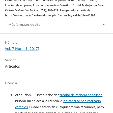
Llobera-Vila, M. (2017). Aproximación al proceder hermenéutico del TJUE:
libertad de empresa, libre competencia y Constitución del Trabajo.
Lex Social:
Revista De Derechos Sociales
,
7
(1), 208–229. Recuperado a partir de
https://www.upo.es/revistas/index.php/lex_social/article/view/2393
Más formatos de cita
Número
Vol. 7 Núm. 1 (2017)
Sección
Artículos
Licencia
Atribución — Usted debe dar
crédito de manera adecuada
,
brindar un enlace a la licencia, e
indicar si se han realizado
cambios
. Puede hacerlo en cualquier forma razonable, pero
no de forma tal que sugiera que usted o su uso tienen el