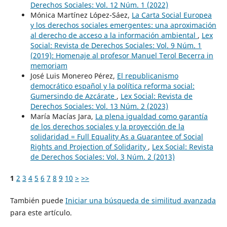
Derechos Sociales: Vol. 12 Núm. 1 (2022)
Mónica Martínez López-Sáez,
La Carta Social Europea
y los derechos sociales emergentes: una aproximación
al derecho de acceso a la información ambiental
,
Lex
Social: Revista de Derechos Sociales: Vol. 9 Núm. 1
(2019): Homenaje al profesor Manuel Terol Becerra in
memoriam
José Luis Monereo Pérez,
El republicanismo
democrático español y la política reforma social:
Gumersindo de Azcárate
,
Lex Social: Revista de
Derechos Sociales: Vol. 13 Núm. 2 (2023)
María Macías Jara,
La plena igualdad como garantía
de los derechos sociales y la proyección de la
solidaridad = Full Equality As a Guarantee of Social
Rights and Projection of Solidarity
,
Lex Social: Revista
de Derechos Sociales: Vol. 3 Núm. 2 (2013)
1
2
3
4
5
6
7
8
9
10
>
>>
También puede
Iniciar una búsqueda de similitud avanzada
para este artículo.