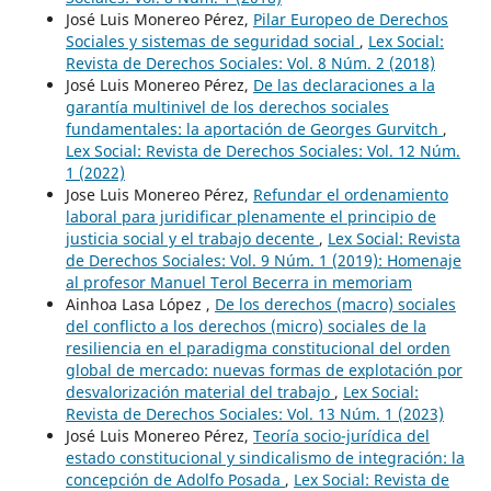
José Luis Monereo Pérez,
Pilar Europeo de Derechos
Sociales y sistemas de seguridad social
,
Lex Social:
Revista de Derechos Sociales: Vol. 8 Núm. 2 (2018)
José Luis Monereo Pérez,
De las declaraciones a la
garantía multinivel de los derechos sociales
fundamentales: la aportación de Georges Gurvitch
,
Lex Social: Revista de Derechos Sociales: Vol. 12 Núm.
1 (2022)
Jose Luis Monereo Pérez,
Refundar el ordenamiento
laboral para juridificar plenamente el principio de
justicia social y el trabajo decente
,
Lex Social: Revista
de Derechos Sociales: Vol. 9 Núm. 1 (2019): Homenaje
al profesor Manuel Terol Becerra in memoriam
Ainhoa Lasa López ,
De los derechos (macro) sociales
del conflicto a los derechos (micro) sociales de la
resiliencia en el paradigma constitucional del orden
global de mercado: nuevas formas de explotación por
desvalorización material del trabajo
,
Lex Social:
Revista de Derechos Sociales: Vol. 13 Núm. 1 (2023)
José Luis Monereo Pérez,
Teoría socio-jurídica del
estado constitucional y sindicalismo de integración: la
concepción de Adolfo Posada
,
Lex Social: Revista de