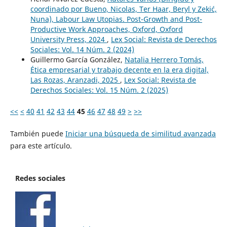
coordinado por Bueno, Nicolas, Ter Haar, Beryl y Zekić,
Nuna), Labour Law Utopias. Post-Growth and Post-
Productive Work Approaches, Oxford, Oxford
University Press, 2024
,
Lex Social: Revista de Derechos
Sociales: Vol. 14 Núm. 2 (2024)
Guillermo García González,
Natalia Herrero Tomás,
Ética empresarial y trabajo decente en la era digital,
Las Rozas, Aranzadi, 2025
,
Lex Social: Revista de
Derechos Sociales: Vol. 15 Núm. 2 (2025)
<<
<
40
41
42
43
44
45
46
47
48
49
>
>>
También puede
Iniciar una búsqueda de similitud avanzada
para este artículo.
Redes sociales