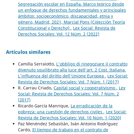
Segregación escolar en España. Marco teórico desde
un enfoque de derechos fundamentales y principales
ámbitos: socioeconómico, discapacidad, etnia y
género, Madrid, 2021, Marcial Pons (Colección Teoría
Constitucional y Derecho)
,
Lex Social: Revista de
Derechos Sociales: Vol. 12 Núm. 2 (2022)
Artículos similares
Camilla Serraiotto,
L'obbligo di rinegoziare il contratto
divenuto squilibrato alla luce dell'art. 2 Cost. Italiana.
L'influenza del diritto dell'Unione Europea
,
Lex Social:
Revista de Derechos Sociales: Vol. 7 Núm. 1 (2017)
R. Carrau Criado,
Capital social y cooperativismo
,
Lex
Social: Revista de Derechos Sociales: Vol. 7 Núm. 2
(2017)
Ricardo García Manrique,
La erradicación de la
pobreza: una cuestión de derechos civiles
,
Lex Social:
Revista de Derechos Sociales: Vol. 10 Núm. 1 (2020)
Paz Menéndez Sebastián, Iván Antonio Rodríguez
Cardo,
El tiempo de trabajo en el contrato de