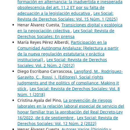
formación en alternancia: la inadvertida e inesperada
obsolescencia del art. 11.2 ET por su falta de
adecuación a la legislación educativa
,
Lex Social:
Revista de Derechos Sociales: Vol. 15 Núm. 1 (2025)
Henar ´´Alvarez Cuesta,
Transiciones digital y ecológica
en la negociación colectiva
,
Lex Social: Revista de
Derechos Sociales: En prensa
María Reyes Pérez Alberdi,
Participación en la
Comunidad Autónoma Andaluza: (Relectura a partir
de la nueva regulación estatutaria y práctica
institucional)
,
Lex Social: Revista de Derechos
Sociales: Vol. 2 Núm. 2 (2012)
Diego Escribano Carrascosa,
Langford, M., Rodríguez-
Garavito, C., Rossi, J. (Editores), Social rights
judgments and the politics of compliance. Making it
stick
,
Lex Social: Revista de Derechos Sociales: Vol. 8
Núm. 1 (2018)
Cristina Ayala del Pino,
La prevención de riesgos
laborales en la relación laboral especial de servicio del
hogar familiar tras la aprobación del Real Decreto-Ley
16/2022, de 6 de septiembre
,
Lex Social: Revista de
Derechos Sociales: Vol. 12 Núm. 2 (2022)
Henar Álvarez Cuesta,
Autores Varios (Dirigido y