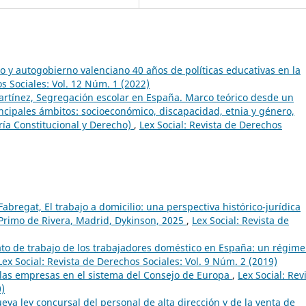
 y autogobierno valenciano 40 años de políticas educativas en la
os Sociales: Vol. 12 Núm. 1 (2022)
rtínez, Segregación escolar en España. Marco teórico desde un
cipales ámbitos: socioeconómico, discapacidad, etnia y género,
ría Constitucional y Derecho)
,
Lex Social: Revista de Derechos
 Fabregat, El trabajo a domicilio: una perspectiva histórico-jurídica
 Primo de Rivera, Madrid, Dykinson, 2025
,
Lex Social: Revista de
rato de trabajo de los trabajadores doméstico en España: un régim
Lex Social: Revista de Derechos Sociales: Vol. 9 Núm. 2 (2019)
 las empresas en el sistema del Consejo de Europa
,
Lex Social: Rev
0)
eva ley concursal del personal de alta dirección y de la venta de