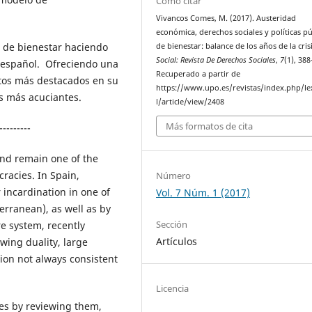
Cómo citar
Vivancos Comes, M. (2017). Austeridad
económica, derechos sociales y políticas pú
as de bienestar haciendo
de bienestar: balance de los años de la cris
Social: Revista De Derechos Sociales
,
7
(1), 38
 español. Ofreciendo una
Recuperado a partir de
hitos más destacados en su
https://www.upo.es/revistas/index.php/le
os más acuciantes.
l/article/view/2408
Más formatos de cita
---------
and remain one of the
racies. In Spain,
Número
 incardination in one of
Vol. 7 Núm. 1 (2017)
erranean), as well as by
Sección
re system, recently
Artículos
owing duality, large
ion not always consistent
Licencia
ies by reviewing them,