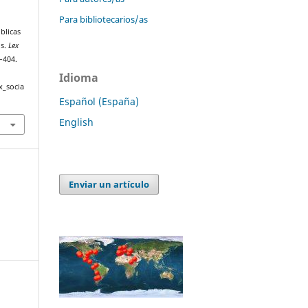
Para bibliotecarios/as
blicas
is.
Lex
8–404.
Idioma
x_socia
Español (España)
English
Enviar un artículo