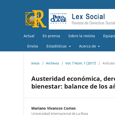
Actual
En prensa
Sobre la revista
Equipo
Envíos
Estadísticas
Acerca de
Inicio
/
Archivos
/
Vol. 7 Núm. 1 (2017)
/
Artículo
Austeridad económica, derec
bienestar: balance de los añ
Mariano Vivancos Comes
Universidad Internacional de La Rioja