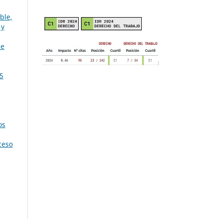
ble,
 y
ce
 5
os
ceso