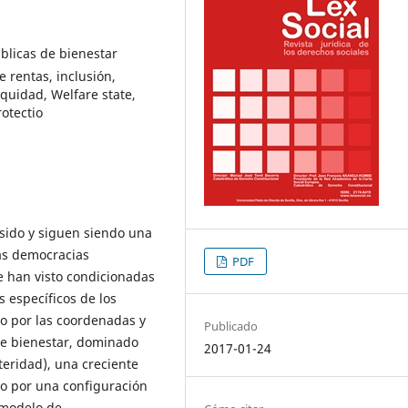
úblicas de bienestar
e rentas, inclusión,
equidad, Welfare state,
rotectio
n sido y siguen siendo una
as democracias
PDF
e han visto condicionadas
 específicos de los
o por las coordenadas y
Publicado
 de bienestar, dominado
2017-01-24
eridad), una creciente
mo por una configuración
 modelo de