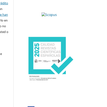
rédito
un
se han
rlo en
ro no
sted o
de