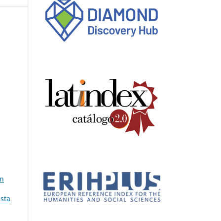
en
ista