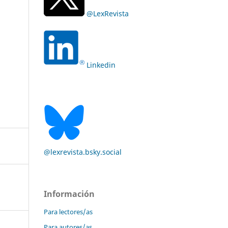
@LexRevista
Linkedin
@lexrevista.bsky.social
Información
Para lectores/as
Para autores/as