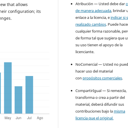
Atribución — Usted debe dar
c
iew that allows
de manera adecuada
, brindar 
eir configuration; its
enlace a la licencia, e
indicar si 
enges.
realizado cambios
. Puede hace
cualquier forma razonable, pe
de forma tal que sugiera que u
su uso tienen el apoyo de la
licenciante.
NoComercial — Usted no pue
hacer uso del material
con
propósitos comerciales
.
CompartirIgual — Si remezcla,
transforma o crea a partir del
material, deberá difundir sus
contribuciones bajo la
misma
licencia que el original.