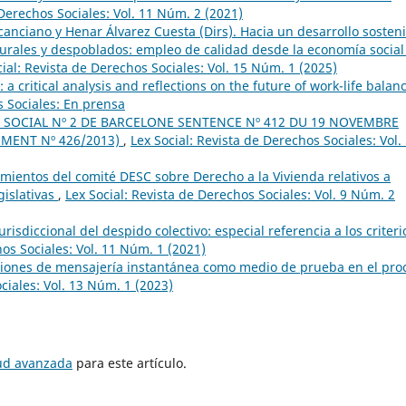
 Derechos Sociales: Vol. 11 Núm. 2 (2021)
nciano y Henar Álvarez Cuesta (Dirs). Hacia un desarrollo sosteni
 rurales y despoblados: empleo de calidad desde la economía social
cial: Revista de Derechos Sociales: Vol. 15 Núm. 1 (2025)
 a critical analysis and reflections on the future of work-life balan
s Sociales: En prensa
E SOCIAL Nº 2 DE BARCELONE SENTENCE Nº 412 DU 19 NOVEMBRE
EMENT Nº 426/2013)
,
Lex Social: Revista de Derechos Sociales: Vol.
mientos del comité DESC sobre Derecho a la Vivienda relativos a
gislativas
,
Lex Social: Revista de Derechos Sociales: Vol. 9 Núm. 2
isdiccional del despido colectivo: especial referencia a los criteri
hos Sociales: Vol. 11 Núm. 1 (2021)
ciones de mensajería instantánea como medio de prueba en el pro
ciales: Vol. 13 Núm. 1 (2023)
tud avanzada
para este artículo.