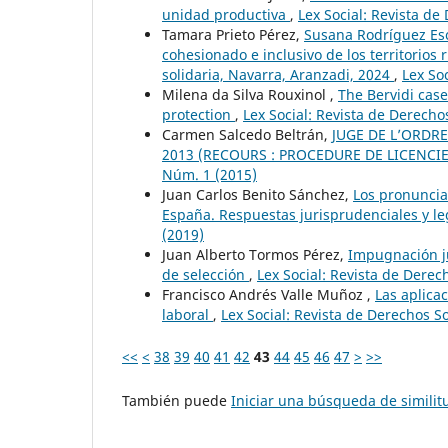
unidad productiva
,
Lex Social: Revista de
Tamara Prieto Pérez,
Susana Rodríguez Esca
cohesionado e inclusivo de los territorios
solidaria, Navarra, Aranzadi, 2024
,
Lex So
Milena da Silva Rouxinol ,
The Bervidi case:
protection
,
Lex Social: Revista de Derecho
Carmen Salcedo Beltrán,
JUGE DE L’ORDR
2013 (RECOURS : PROCEDURE DE LICENCI
Núm. 1 (2015)
Juan Carlos Benito Sánchez,
Los pronuncia
España. Respuestas jurisprudenciales y le
(2019)
Juan Alberto Tormos Pérez,
Impugnación jur
de selección
,
Lex Social: Revista de Derec
Francisco Andrés Valle Muñoz ,
Las aplica
laboral
,
Lex Social: Revista de Derechos So
<<
<
38
39
40
41
42
43
44
45
46
47
>
>>
También puede
Iniciar una búsqueda de simili