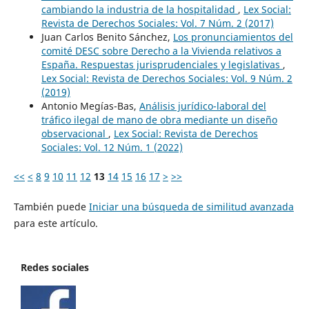
cambiando la industria de la hospitalidad
,
Lex Social:
Revista de Derechos Sociales: Vol. 7 Núm. 2 (2017)
Juan Carlos Benito Sánchez,
Los pronunciamientos del
comité DESC sobre Derecho a la Vivienda relativos a
España. Respuestas jurisprudenciales y legislativas
,
Lex Social: Revista de Derechos Sociales: Vol. 9 Núm. 2
(2019)
Antonio Megías-Bas,
Análisis jurídico-laboral del
tráfico ilegal de mano de obra mediante un diseño
observacional
,
Lex Social: Revista de Derechos
Sociales: Vol. 12 Núm. 1 (2022)
<<
<
8
9
10
11
12
13
14
15
16
17
>
>>
También puede
Iniciar una búsqueda de similitud avanzada
para este artículo.
Redes sociales