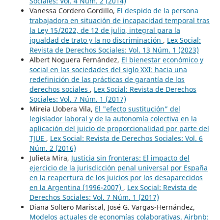
Sociales: Vol. 4 Núm. 2 (2014)
Vanessa Cordero Gordillo,
El despido de la persona
trabajadora en situación de incapacidad temporal tras
la Ley 15/2022, de 12 de julio, integral para la
igualdad de trato y la no discriminación
,
Lex Social:
Revista de Derechos Sociales: Vol. 13 Núm. 1 (2023)
Albert Noguera Fernández,
El bienestar económico y
social en las sociedades del siglo XXI: hacia una
redefinición de las prácticas de garantía de los
derechos sociales
,
Lex Social: Revista de Derechos
Sociales: Vol. 7 Núm. 1 (2017)
Mireia Llobera Vila,
El "efecto sustitución” del
legislador laboral y de la autonomía colectiva en la
aplicación del juicio de proporcionalidad por parte del
TJUE
,
Lex Social: Revista de Derechos Sociales: Vol. 6
Núm. 2 (2016)
Julieta Mira,
Justicia sin fronteras: El impacto del
ejercicio de la jurisdicción penal universal por España
en la reapertura de los juicios por los desaparecidos
en la Argentina (1996-2007)
,
Lex Social: Revista de
Derechos Sociales: Vol. 7 Núm. 1 (2017)
Diana Soltero Mariscal, José G. Vargas-Hernández,
Modelos actuales de economías colaborativas. Airbnb: