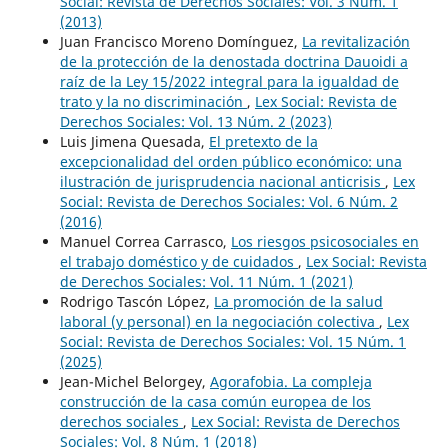
Social: Revista de Derechos Sociales: Vol. 3 Núm. 1
(2013)
Juan Francisco Moreno Domínguez,
La revitalización
de la protección de la denostada doctrina Dauoidi a
raíz de la Ley 15/2022 integral para la igualdad de
trato y la no discriminación
,
Lex Social: Revista de
Derechos Sociales: Vol. 13 Núm. 2 (2023)
Luis Jimena Quesada,
El pretexto de la
excepcionalidad del orden público económico: una
ilustración de jurisprudencia nacional anticrisis
,
Lex
Social: Revista de Derechos Sociales: Vol. 6 Núm. 2
(2016)
Manuel Correa Carrasco,
Los riesgos psicosociales en
el trabajo doméstico y de cuidados
,
Lex Social: Revista
de Derechos Sociales: Vol. 11 Núm. 1 (2021)
Rodrigo Tascón López,
La promoción de la salud
laboral (y personal) en la negociación colectiva
,
Lex
Social: Revista de Derechos Sociales: Vol. 15 Núm. 1
(2025)
Jean-Michel Belorgey,
Agorafobia. La compleja
construcción de la casa común europea de los
derechos sociales
,
Lex Social: Revista de Derechos
Sociales: Vol. 8 Núm. 1 (2018)