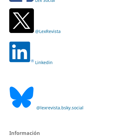
Lex Social
@LexRevista
Linkedin
@lexrevista.bsky.social
Información