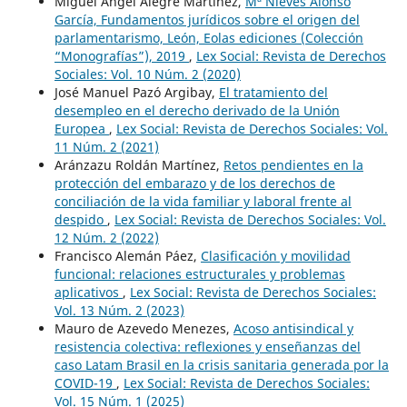
Miguel Ángel Alegre Martínez,
Mª Nieves Alonso
García, Fundamentos jurídicos sobre el origen del
parlamentarismo, León, Eolas ediciones (Colección
“Monografías”), 2019
,
Lex Social: Revista de Derechos
Sociales: Vol. 10 Núm. 2 (2020)
José Manuel Pazó Argibay,
El tratamiento del
desempleo en el derecho derivado de la Unión
Europea
,
Lex Social: Revista de Derechos Sociales: Vol.
11 Núm. 2 (2021)
Aránzazu Roldán Martínez,
Retos pendientes en la
protección del embarazo y de los derechos de
conciliación de la vida familiar y laboral frente al
despido
,
Lex Social: Revista de Derechos Sociales: Vol.
12 Núm. 2 (2022)
Francisco Alemán Páez,
Clasificación y movilidad
funcional: relaciones estructurales y problemas
aplicativos
,
Lex Social: Revista de Derechos Sociales:
Vol. 13 Núm. 2 (2023)
Mauro de Azevedo Menezes,
Acoso antisindical y
resistencia colectiva: reflexiones y enseñanzas del
caso Latam Brasil en la crisis sanitaria generada por la
COVID-19
,
Lex Social: Revista de Derechos Sociales:
Vol. 15 Núm. 1 (2025)