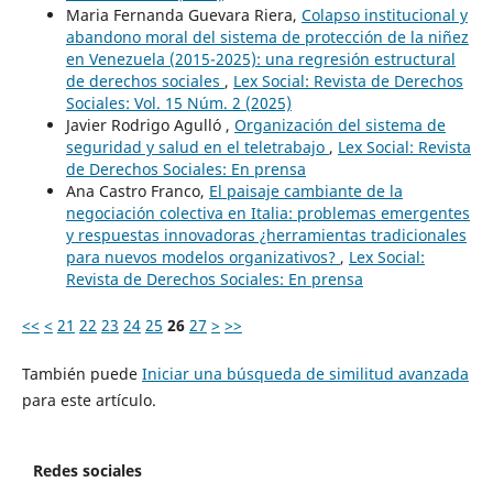
Maria Fernanda Guevara Riera,
Colapso institucional y
abandono moral del sistema de protección de la niñez
en Venezuela (2015-2025): una regresión estructural
de derechos sociales
,
Lex Social: Revista de Derechos
Sociales: Vol. 15 Núm. 2 (2025)
Javier Rodrigo Agulló ,
Organización del sistema de
seguridad y salud en el teletrabajo
,
Lex Social: Revista
de Derechos Sociales: En prensa
Ana Castro Franco,
El paisaje cambiante de la
negociación colectiva en Italia: problemas emergentes
y respuestas innovadoras ¿herramientas tradicionales
para nuevos modelos organizativos?
,
Lex Social:
Revista de Derechos Sociales: En prensa
<<
<
21
22
23
24
25
26
27
>
>>
También puede
Iniciar una búsqueda de similitud avanzada
para este artículo.
Redes sociales