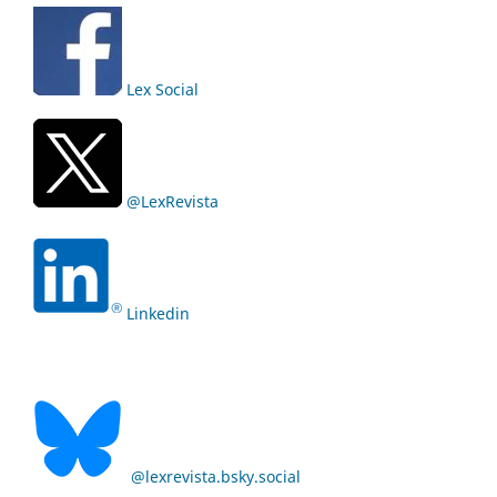
Lex Social
@LexRevista
Linkedin
@lexrevista.bsky.social