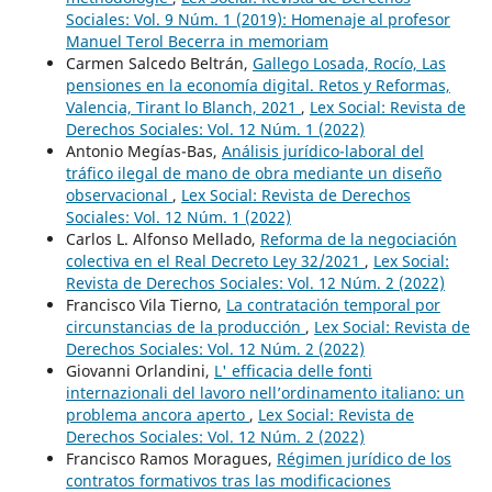
Sociales: Vol. 9 Núm. 1 (2019): Homenaje al profesor
Manuel Terol Becerra in memoriam
Carmen Salcedo Beltrán,
Gallego Losada, Rocío, Las
pensiones en la economía digital. Retos y Reformas,
Valencia, Tirant lo Blanch, 2021
,
Lex Social: Revista de
Derechos Sociales: Vol. 12 Núm. 1 (2022)
Antonio Megías-Bas,
Análisis jurídico-laboral del
tráfico ilegal de mano de obra mediante un diseño
observacional
,
Lex Social: Revista de Derechos
Sociales: Vol. 12 Núm. 1 (2022)
Carlos L. Alfonso Mellado,
Reforma de la negociación
colectiva en el Real Decreto Ley 32/2021
,
Lex Social:
Revista de Derechos Sociales: Vol. 12 Núm. 2 (2022)
Francisco Vila Tierno,
La contratación temporal por
circunstancias de la producción
,
Lex Social: Revista de
Derechos Sociales: Vol. 12 Núm. 2 (2022)
Giovanni Orlandini,
L' efficacia delle fonti
internazionali del lavoro nell’ordinamento italiano: un
problema ancora aperto
,
Lex Social: Revista de
Derechos Sociales: Vol. 12 Núm. 2 (2022)
Francisco Ramos Moragues,
Régimen jurídico de los
contratos formativos tras las modificaciones