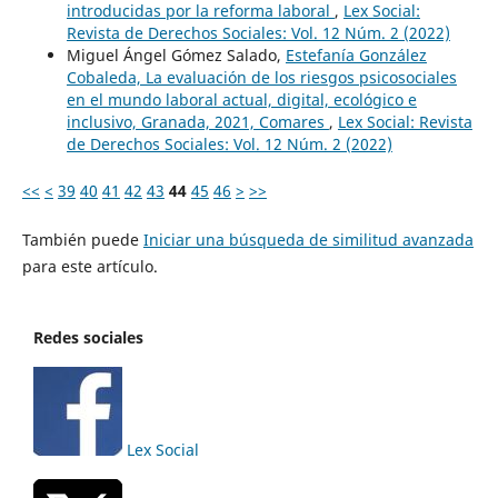
introducidas por la reforma laboral
,
Lex Social:
Revista de Derechos Sociales: Vol. 12 Núm. 2 (2022)
Miguel Ángel Gómez Salado,
Estefanía González
Cobaleda, La evaluación de los riesgos psicosociales
en el mundo laboral actual, digital, ecológico e
inclusivo, Granada, 2021, Comares
,
Lex Social: Revista
de Derechos Sociales: Vol. 12 Núm. 2 (2022)
<<
<
39
40
41
42
43
44
45
46
>
>>
También puede
Iniciar una búsqueda de similitud avanzada
para este artículo.
Redes sociales
Lex Social