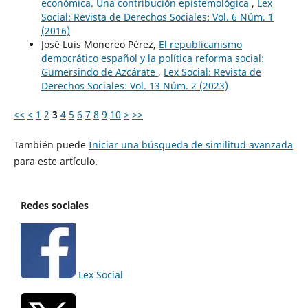
económica. Una contribución epistemológica
,
Lex
Social: Revista de Derechos Sociales: Vol. 6 Núm. 1
(2016)
José Luis Monereo Pérez,
El republicanismo
democrático español y la política reforma social:
Gumersindo de Azcárate
,
Lex Social: Revista de
Derechos Sociales: Vol. 13 Núm. 2 (2023)
<<
<
1
2
3
4
5
6
7
8
9
10
>
>>
También puede
Iniciar una búsqueda de similitud avanzada
para este artículo.
Redes sociales
Lex Social