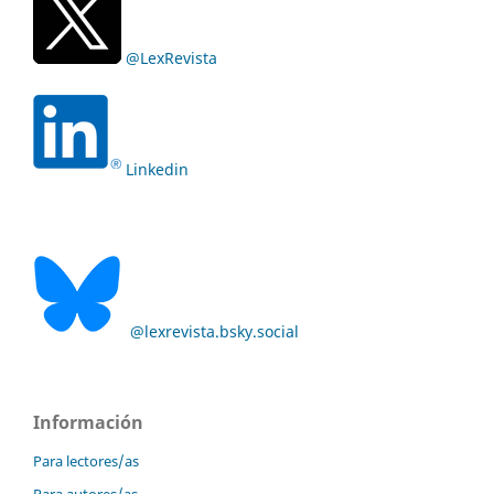
@LexRevista
Linkedin
@lexrevista.bsky.social
Información
Para lectores/as
Para autores/as