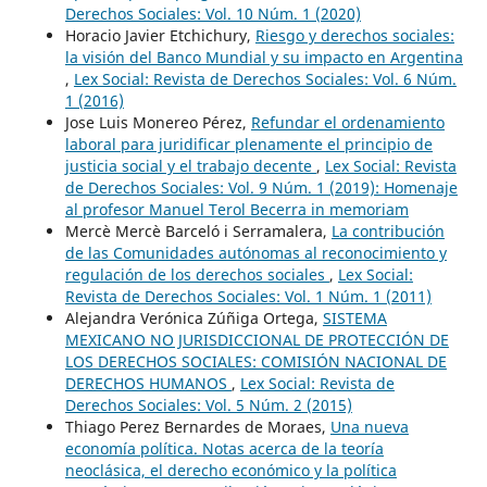
Derechos Sociales: Vol. 10 Núm. 1 (2020)
Horacio Javier Etchichury,
Riesgo y derechos sociales:
la visión del Banco Mundial y su impacto en Argentina
,
Lex Social: Revista de Derechos Sociales: Vol. 6 Núm.
1 (2016)
Jose Luis Monereo Pérez,
Refundar el ordenamiento
laboral para juridificar plenamente el principio de
justicia social y el trabajo decente
,
Lex Social: Revista
de Derechos Sociales: Vol. 9 Núm. 1 (2019): Homenaje
al profesor Manuel Terol Becerra in memoriam
Mercè Mercè Barceló i Serramalera,
La contribución
de las Comunidades autónomas al reconocimiento y
regulación de los derechos sociales
,
Lex Social:
Revista de Derechos Sociales: Vol. 1 Núm. 1 (2011)
Alejandra Verónica Zúñiga Ortega,
SISTEMA
MEXICANO NO JURISDICCIONAL DE PROTECCIÓN DE
LOS DERECHOS SOCIALES: COMISIÓN NACIONAL DE
DERECHOS HUMANOS
,
Lex Social: Revista de
Derechos Sociales: Vol. 5 Núm. 2 (2015)
Thiago Perez Bernardes de Moraes,
Una nueva
economía política. Notas acerca de la teoría
neoclásica, el derecho económico y la política