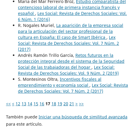
María del Mar Ferreiro Broz,
Estudio comparatista del
contencioso laboral de primera instancia francés y
español
,
Lex Social: Revista de Derechos Sociales: Vol.
6 Núm. 1 (2016)
R. Nogales Muriel,
La aparición de la empresa social
para la articulación del sector profesional de la
cultura en España: El caso de Smart Ibérica
,
Lex
Social: Revista de Derechos Sociales: Vol. 7 Núm. 2
(2017)
Andrés Ramón Trillo García,
Retos futuros en la
protección integral desde el sistema de la Seguridad
Social de las trabajadoras del hogar
,
Lex Social:
Revista de Derechos Sociales: Vol. 9 Núm. 2 (2019)
S. Montesinos Oltra,
Incentivos fiscales al
emprendimiento y economía social
,
Lex Social: Revista
de Derechos Sociales: Vol. 7 Núm. 2 (2017)
<<
<
12
13
14
15
16
17
18
19
20
21
>
>>
También puede
Iniciar una búsqueda de similitud avanzada
para este artículo.