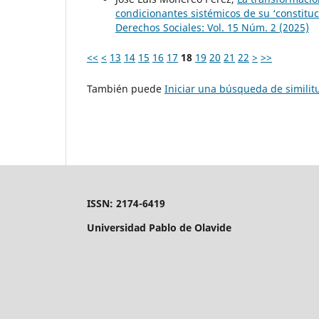
condicionantes sistémicos de su ‘constituci
Derechos Sociales: Vol. 15 Núm. 2 (2025)
<<
<
13
14
15
16
17
18
19
20
21
22
>
>>
También puede
Iniciar una búsqueda de simili
ISSN: 2174-6419
Universidad Pablo de Olavide