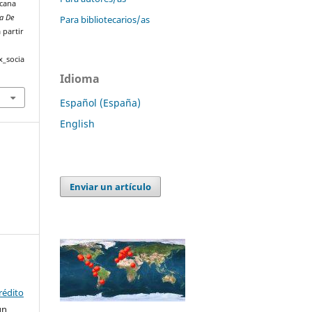
icana
ta De
Para bibliotecarios/as
 partir
x_socia
Idioma
Español (España)
English
Enviar un artículo
rédito
un