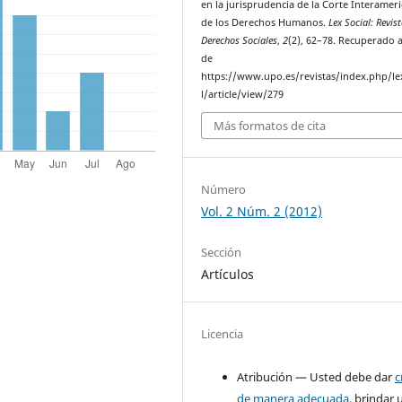
en la jurisprudencia de la Corte Interamer
de los Derechos Humanos.
Lex Social: Revis
Derechos Sociales
,
2
(2), 62–78. Recuperado a
de
https://www.upo.es/revistas/index.php/le
l/article/view/279
Más formatos de cita
Número
Vol. 2 Núm. 2 (2012)
Sección
Artículos
Licencia
Atribución — Usted debe dar
c
de manera adecuada
, brindar 