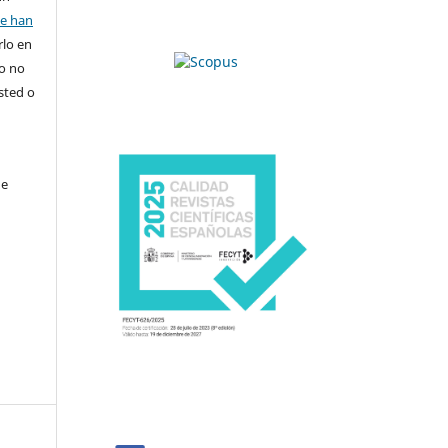
se han
rlo en
ro no
sted o
de