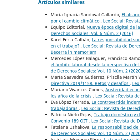
Artículos similares
María Ignacia Sandoval Gallardo,
El alcan
por el cambio climático
,
Lex Social: Revis
Equipo Editorial,
Nueva época digital de l
Derechos Sociales: Vol. 6 Núm. 2 (2016)
Karel Feria Galbán,
La responsabilidad soc
en el trabajo?
,
Lex Social: Revista de Der
Becerra in memoriam
Mercedes López Balaguer, Francisco Ram
el ámbito laboral desde la perspectiva del
de Derechos Sociales: Vol. 10 Núm. 2 (202
María Saavedra Gutiérrez, Priscila Martín 
Directiva 2019/1158. Retos y desafíos
,
Lex
Mariano Vivancos Comes,
Austeridad econó
los años de la crisis
,
Lex Social: Revista d
Eva López Terrada,
La controvertida indem
trabajadoras
,
Lex Social: Revista de Derec
Patricia Nieto Rojas,
Trabajo doméstico y d
Convenio 189 OIT
,
Lex Social: Revista de 
Tatsiana Ushakova,
La responsabilidad de
de Derechos Sociales: Vol. 10 Núm. 2 (202
José Luis Monereo Pérez,
La transformación