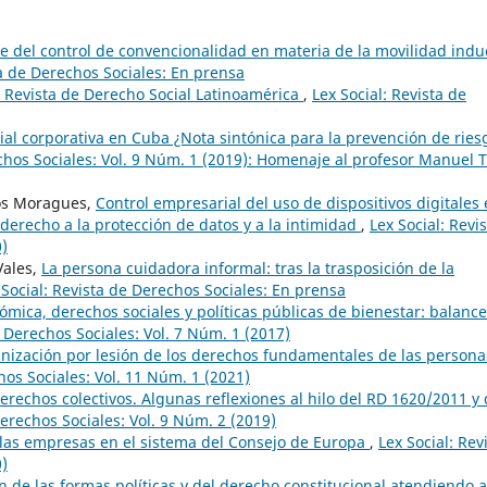
ce del control de convencionalidad en materia de la movilidad indu
ta de Derechos Sociales: En prensa
a Revista de Derecho Social Latinoamérica
,
Lex Social: Revista de
ial corporativa en Cuba ¿Nota sintónica para la prevención de ries
echos Sociales: Vol. 9 Núm. 1 (2019): Homenaje al profesor Manuel T
os Moragues,
Control empresarial del uso de dispositivos digitales
 derecho a la protección de datos y a la intimidad
,
Lex Social: Revi
0)
Vales,
La persona cuidadora informal: tras la trasposición de la
 Social: Revista de Derechos Sociales: En prensa
mica, derechos sociales y políticas públicas de bienestar: balanc
e Derechos Sociales: Vol. 7 Núm. 1 (2017)
nización por lesión de los derechos fundamentales de las persona
hos Sociales: Vol. 11 Núm. 1 (2021)
erechos colectivos. Algunas reflexiones al hilo del RD 1620/2011 y 
Derechos Sociales: Vol. 9 Núm. 2 (2019)
 las empresas en el sistema del Consejo de Europa
,
Lex Social: Rev
0)
 de las formas políticas y del derecho constitucional atendiendo a