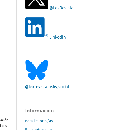
@LexRevista
Linkedin
@lexrevista.bsky.social
Información
ración
Para lectores/as
iales
Para autores/as