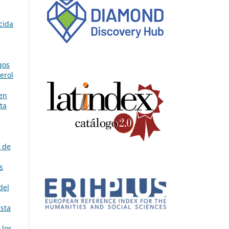
cida
gos
erol
 en
sta
e de
s
del
ista
 los