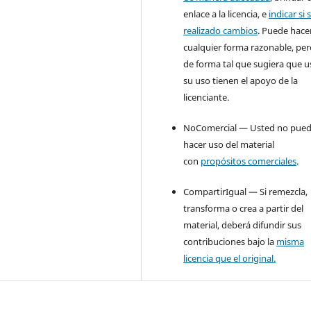
enlace a la licencia, e
indicar si 
realizado cambios
. Puede hace
cualquier forma razonable, pe
de forma tal que sugiera que u
su uso tienen el apoyo de la
licenciante.
NoComercial — Usted no pue
hacer uso del material
con
propósitos comerciales
.
CompartirIgual — Si remezcla,
transforma o crea a partir del
material, deberá difundir sus
contribuciones bajo la
misma
licencia que el original.