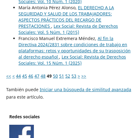
Sociales: Vol. 10 Núm. 1 (2020)
María Antonia Pérez Alonso,
EL DERECHO A LA
SEGURIDAD Y SALUD DE LOS TRABAJADORES:
ASPECTOS PRÁCTICOS DEL RECARGO DE
PRESTACIONES
,
Lex Social: Revista de Derechos
Sociales: Vol. 5 Núm. 1 (2015)
Francisco Manuel Extremera Méndez,
Al fin la
Directiva 2024/2831 sobre condiciones de trabajo en
plataformas: retos y oportunidades de su trasposición
al derecho español
,
Lex Social: Revista de Derechos
Sociales: Vol. 15 Núm. 1 (2025)
<<
<
44
45
46
47
48
49
50
51
52
53
>
>>
También puede
Iniciar una búsqueda de similitud avanzada
para este artículo.
Redes sociales