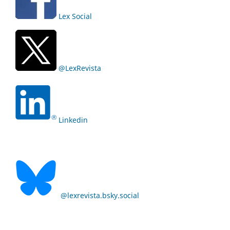
Lex Social
@LexRevista
Linkedin
@lexrevista.bsky.social