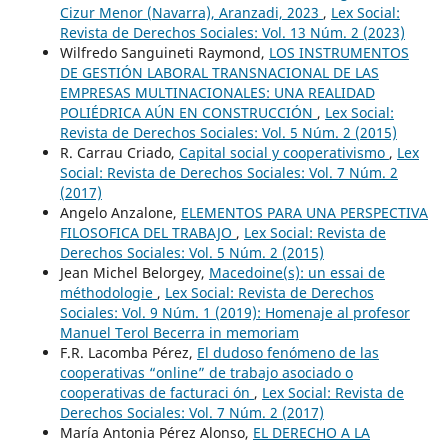
Cizur Menor (Navarra), Aranzadi, 2023
,
Lex Social:
Revista de Derechos Sociales: Vol. 13 Núm. 2 (2023)
Wilfredo Sanguineti Raymond,
LOS INSTRUMENTOS
DE GESTIÓN LABORAL TRANSNACIONAL DE LAS
EMPRESAS MULTINACIONALES: UNA REALIDAD
POLIÉDRICA AÚN EN CONSTRUCCIÓN
,
Lex Social:
Revista de Derechos Sociales: Vol. 5 Núm. 2 (2015)
R. Carrau Criado,
Capital social y cooperativismo
,
Lex
Social: Revista de Derechos Sociales: Vol. 7 Núm. 2
(2017)
Angelo Anzalone,
ELEMENTOS PARA UNA PERSPECTIVA
FILOSOFICA DEL TRABAJO
,
Lex Social: Revista de
Derechos Sociales: Vol. 5 Núm. 2 (2015)
Jean Michel Belorgey,
Macedoine(s): un essai de
méthodologie
,
Lex Social: Revista de Derechos
Sociales: Vol. 9 Núm. 1 (2019): Homenaje al profesor
Manuel Terol Becerra in memoriam
F.R. Lacomba Pérez,
El dudoso fenómeno de las
cooperativas “online” de trabajo asociado o
cooperativas de facturaci ón
,
Lex Social: Revista de
Derechos Sociales: Vol. 7 Núm. 2 (2017)
María Antonia Pérez Alonso,
EL DERECHO A LA