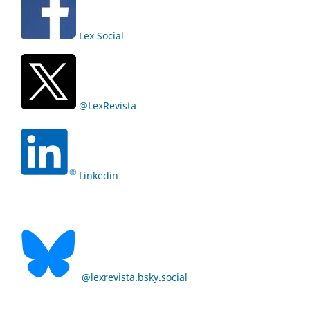
Lex Social
@LexRevista
Linkedin
@lexrevista.bsky.social