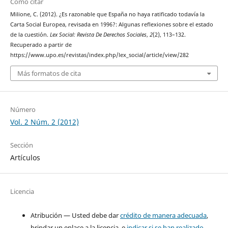
Cómo citar
Milione, C. (2012). ¿Es razonable que España no haya ratificado todavía la
Carta Social Europea, revisada en 1996?: Algunas reflexiones sobre el estado
de la cuestión.
Lex Social: Revista De Derechos Sociales
,
2
(2), 113–132.
Recuperado a partir de
https://www.upo.es/revistas/index.php/lex_social/article/view/282
Más formatos de cita
Número
Vol. 2 Núm. 2 (2012)
Sección
Artículos
Licencia
Atribución — Usted debe dar
crédito de manera adecuada
,
brindar un enlace a la licencia, e
indicar si se han realizado