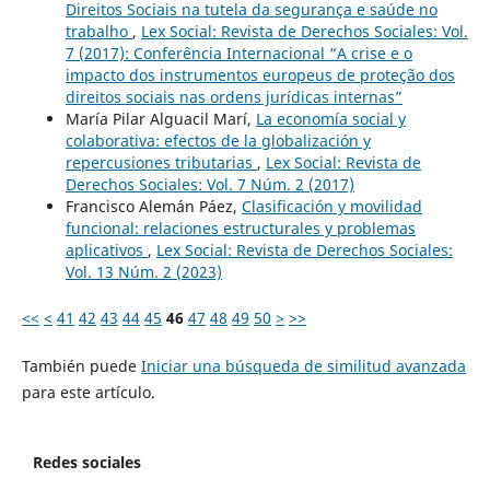
Direitos Sociais na tutela da segurança e saúde no
trabalho
,
Lex Social: Revista de Derechos Sociales: Vol.
7 (2017): Conferência Internacional “A crise e o
impacto dos instrumentos europeus de proteção dos
direitos sociais nas ordens jurídicas internas”
María Pilar Alguacil Marí,
La economía social y
colaborativa: efectos de la globalización y
repercusiones tributarias
,
Lex Social: Revista de
Derechos Sociales: Vol. 7 Núm. 2 (2017)
Francisco Alemán Páez,
Clasificación y movilidad
funcional: relaciones estructurales y problemas
aplicativos
,
Lex Social: Revista de Derechos Sociales:
Vol. 13 Núm. 2 (2023)
<<
<
41
42
43
44
45
46
47
48
49
50
>
>>
También puede
Iniciar una búsqueda de similitud avanzada
para este artículo.
Redes sociales