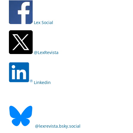
Lex Social
@LexRevista
Linkedin
@lexrevista.bsky.social