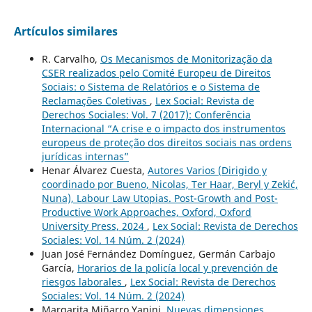
Artículos similares
R. Carvalho,
Os Mecanismos de Monitorização da
CSER realizados pelo Comité Europeu de Direitos
Sociais: o Sistema de Relatórios e o Sistema de
Reclamações Coletivas
,
Lex Social: Revista de
Derechos Sociales: Vol. 7 (2017): Conferência
Internacional “A crise e o impacto dos instrumentos
europeus de proteção dos direitos sociais nas ordens
jurídicas internas”
Henar Álvarez Cuesta,
Autores Varios (Dirigido y
coordinado por Bueno, Nicolas, Ter Haar, Beryl y Zekić,
Nuna), Labour Law Utopias. Post-Growth and Post-
Productive Work Approaches, Oxford, Oxford
University Press, 2024
,
Lex Social: Revista de Derechos
Sociales: Vol. 14 Núm. 2 (2024)
Juan José Fernández Domínguez, Germán Carbajo
García,
Horarios de la policía local y prevención de
riesgos laborales
,
Lex Social: Revista de Derechos
Sociales: Vol. 14 Núm. 2 (2024)
Margarita Miñarro Yanini,
Nuevas dimensiones