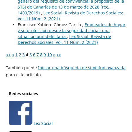
género del requisito de convivencia: a propósito de la
STSJ de Canarias de 13 de marzo de 2020 (rec.
1400/2019)
,
Lex Social: Revista de Derechos Sociales:
Vol. 11 Núm. 2 (2021)
Francisco Xabiere Gómez García ,
Empleados de hogar
y su protección desde la seguridad social: una
situación aún deficitaria
,
Lex Social: Revista de
Derechos Sociales: Vol. 11 Núm. 2 (2021)
<<
<
1
2
3
4
5
6
7
8
9
10
>
>>
También puede
Iniciar una búsqueda de similitud avanzada
para este artículo.
Redes sociales
Lex Social