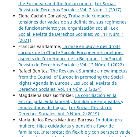
the European and the Indian union
,
Lex Social:
Revista de Derechos Sociales: Vol. 7 Núm. 1 (2017)
Elena Cachón González,
Trabajo de cuidados:
tensiones derivadas de su definición, sus regímenes
de funcionamiento y su organización social
,
Lex
Social: Revista de Derechos Sociales: Vol. 11 Núm. 1
(2021)
François Vandamme,
La mise en œuvre des droits
sociaux de la Charte Sociale Européenne: quelques
aspects de l’expérience de la Belgique
,
Lex Social:
Revista de Derechos Sociales: Vol. 12 Núm. 1 (2022)
Rafael Benítez,
The Reykjavik Summit: a new impetus
from the Council of Europe in promoting the Social
Rights Agenda in Europe
,
Lex Social: Revista de
Derechos Sociales: Vol. 14 Núm. 2 (2024)
Magdalena Díaz Gorfinkiel,
La conciliación en la
encrucijada: vida laboral y familiar de empleadas y
empleadoras de hogar
,
Lex Social: Revista de
Derechos Sociales: Vol. 9 Núm. 2 (2019)
María de los Reyes Martínez Barroso,
In dubio pro
muliere. Hijas cuidadoras y pensión a favor de
familiares. Interpretación flexible y con perspectiva de