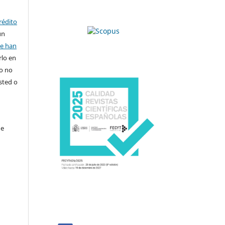
rédito
un
se han
rlo en
ro no
sted o
de