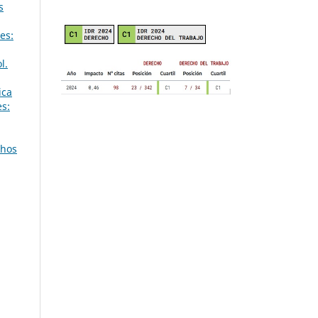
s
es:
l.
ica
es:
chos
,