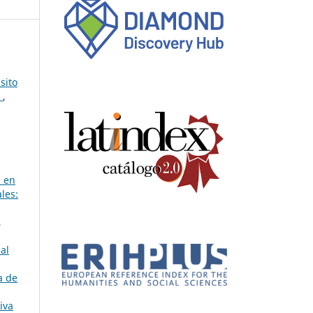
sito
s
,
z en
les:
,
al
a de
iva