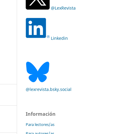
@LexRevista
Linkedin
@lexrevista.bsky.social
Información
Para lectores/as
Para autores/as