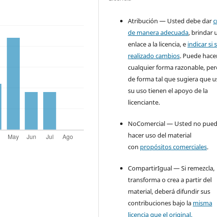
Atribución — Usted debe dar
c
de manera adecuada
, brindar 
enlace a la licencia, e
indicar si 
realizado cambios
. Puede hace
cualquier forma razonable, pe
de forma tal que sugiera que u
su uso tienen el apoyo de la
licenciante.
NoComercial — Usted no pue
hacer uso del material
con
propósitos comerciales
.
CompartirIgual — Si remezcla,
transforma o crea a partir del
material, deberá difundir sus
contribuciones bajo la
misma
licencia que el original.