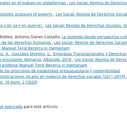
borales en el trabajo en plataformas
,
Lex Social: Revista de Derecho
osmotic pressure of poverty
,
Lex Social: Revista de Derechos Social
e s’en va-t-en guerre!
,
Lex Social: Revista de Derechos Sociales: Vo
 Robles, Antonio Sianes Castaño,
La vivienda desde perspectiva crít
n de los derechos humanos
,
Lex Social: Revista de Derechos Social
or Manuel Terol Becerra in memoriam
, A., González Moreno, G., Empresas Transnacionales y Derechos
 vinculante. Bomarzo, Albacete, 2018
,
Lex Social: Revista de Dere
 al profesor Manuel Terol Becerra in memoriam
e los principios de estabilidad presupuestaria y sostenibilidad
inistraciones locales en materia de derechos sociales (2011-2019)
ol. 10 Núm. 2 (2020)
tud avanzada
para este artículo.