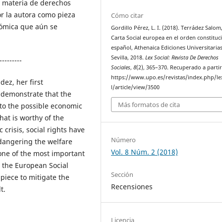
n materia de derechos
or la autora como pieza
Cómo citar
onómica que aún se
Gordillo Pérez, L. I. (2018). Terrádez Salom
Carta Social europea en el orden constituc
español, Athenaica Ediciones Universitarias
Sevilla, 2018.
Lex Social: Revista De Derechos
---------
Sociales
,
8
(2), 365–370. Recuperado a parti
https://www.upo.es/revistas/index.php/le
dez, her first
l/article/view/3500
 demonstrate that the
Más formatos de cita
 to the possible economic
hat is worthy of the
crisis, social rights have
Número
ndangering the welfare
Vol. 8 Núm. 2 (2018)
 one of the most important
s, the European Social
Sección
 piece to mitigate the
Recensiones
t.
Licencia