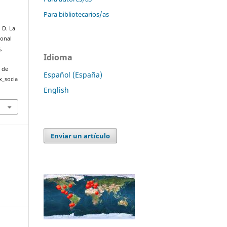
Para bibliotecarios/as
, D. La
ional
,
Idioma
r de
Español (España)
x_socia
English
Enviar un artículo