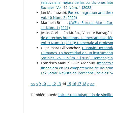
relativa a la mejora de las condiciones la
Sociales: Vol. 12 Núm. 1 (2022)
Jan Malinowski,
Forced migration and the 
Vol. 10 Núm. 2 (2020)
Manuela Brillat,
UWE c. Europe: Marie Curi
11 Núm. 1 (2021)
Jesús C. Abellán Muñoz, Vicente Barragán
de derechos humanos. La mercantilizació
Vol. 9 Núm. 1 (2019): Homenaje al profes
Guacimara Gil Sánchez,
Guamán Hernández
Humanos. La necesidad de un instrumento
Sociales: Vol. 9 Núm. 1 (2019): Homenaje
Francisco Manuel Silva Ardanuy,
Impacto d
financiera en las competencias de las adm
Lex Social: Revista de Derechos Sociales: V
<<
<
9
10
11
12
13
14
15
16
17
18
>
>>
También puede
Iniciar una búsqueda de simili