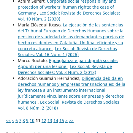
Achim Seifert,
Corporate social responsibility and
protection of workers’ human rights: the case of
Germany
,
Lex Social: Revista de Derechos Sociales:
Vol. 10 Núm. 2 (2020)
María Elósegui Itxaso,
La ejecución de las sentencias
del Tribunal Europeo de Derechos Humanos sobre la
pensión de viudedad de las demandantes parejas de
hecho residentes en Cataluña. Un final eficiente y su
concreto alcance
,
Lex Social: Revista de Derechos
Sociales: Vol. 16 Núm. 1 (2026)
Marco Ruotolo,
Eguaglianza e pari dignità sociale:
Appunti per una lezione
,
Lex Social: Revista de
Derechos Sociales: Vol. 3 Núm. 2 (2013)
Adoración Guamán Hernández,
Diligencia debida en
derechos humanos y empresas transnacionales: de la
ley francesa a un instrumento internacional
jurídicamente vinculante sobre empresas y derechos
humanos
,
Lex Social: Revista de Derechos Sociales:
Vol. 8 Núm. 2 (2018)
<<
<
6
7
8
9
10
11
12
13
14
15
>
>>