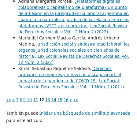
Adriana Margarita Porcelli,
¿Plataformas digitales
colaborativas o capitalismo de plataforma? Un punto
de inflexión en la jurisprudencia laboral argentina en
cuanto a la naturaleza jurídica de la relación entre las
plataformas “VTC” y el conductor
,
Lex Social: Revista
de Derechos Sociales: Vol. 12 Núm. 2 (2022)
María del Carmen Macías García, Andrés Urbano
Medina,
Jurisdicción social y siniestralidad laboral: los
órganos jurisdiccionales sociales en cien años de
historia
,
Lex Social: Revista de Derechos Sociales: Vol.
12 Núm. 2 (2022)
Kirian Sebastián Riquelme Saldivia,
Derechos
humanos de mujeres y niñas con discapacidad: el
impacto de la pandemia de COVID-19
,
Lex Social:
Revista de Derechos Sociales: Vol. 11 Núm. 2 (2021)
<<
<
7
8
9
10
11
12
13
14
15
16
>
>>
También puede
Iniciar una búsqueda de similitud avanzada
para este artículo.