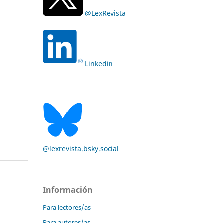
@LexRevista
Linkedin
@lexrevista.bsky.social
Información
Para lectores/as
Para autores/as