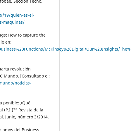
nfobae. Sección Tecno.
9/19/quien-es-el-
las-maquinas/
ngs: How to capture the
le en:
/Business%20Functions/McKinsey%20Digital/Our%20Insights/T
uarta revolución
BC Mundo. [Consultado el:
mundo/noticias-
ía ponible: ¿Qué
 (P.I.)?” Revista de la
al. junio, número 3/2014.
ablamos del Business