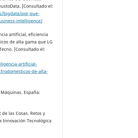
eustoData. [Consultado el:
es/bigdata/por-que-
siness-intelligence/
ia artificial, eficiencia
ticos de alta gama que LG
Tecno. [Consultado el:
gencia-artificial-
ctrodomesticos-de-alta-
s Máquinas. España:
 de las Cosas. Retos y
a Innovación Tecnológica