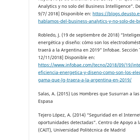
Analytics y no solo del Business Intelligence”. D
9/7/ 2018] Disponible en:
https://blogs.deusto.
hablamos-del-business-analytics-y-no-solo-de-bu
Robledo, J. (19 de septiembre de 2018) “Inteligenc
energética y diseño: cómo son los electrodomés
traerá a la Argentina en 2019” Infobae. Sección 
12/11/2018] Disponible en:
https://www.infobae.com/tecno/2018/09/19/inteli
eficiencia-energetica-y-diseno-como-son-los-ele
gama-que-lg-traera-a-la-argentina-en-2019/
Salas, A. (2015) Los Hombres que Susurran a la
Espasa
Tejero López, A. (2014) “Seguridad en el Internet
oportunidades detectadas”. Centro de Apoyo a l
(CAIT), Universidad Politécnica de Madrid