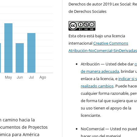
Derechos de autor 2019 Lex Social: Re
de Derechos Sociales
Esta obra está bajo una licencia
internacional
Creative Commons
Atribución-NoComercial-SinDerivadas
Atribución — Usted debe dar
c
de manera adecuada
, brindar 
enlace a la licencia, e
indicar si 
realizado cambios
. Puede hace
cualquier forma razonable, pe
de forma tal que sugiera que u
su uso tienen el apoyo de la
licenciante.
un camino hacia la
Documentos de Proyectos
NoComercial — Usted no pue
nómica para América
hacer uso del material