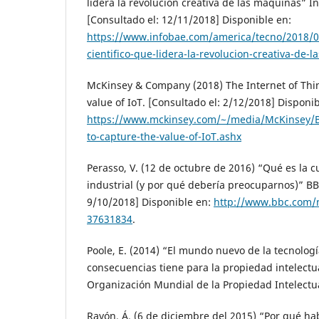
lidera la revolución creativa de las máquinas” I
[Consultado el: 12/11/2018] Disponible en:
https://www.infobae.com/america/tecno/2018/0
cientifico-que-lidera-la-revolucion-creativa-de-
McKinsey & Company (2018) The Internet of Thi
value of IoT. [Consultado el: 2/12/2018] Disponib
https://www.mckinsey.com/~/media/McKinsey
to-capture-the-value-of-IoT.ashx
Perasso, V. (12 de octubre de 2016) “Qué es la c
industrial (y por qué debería preocuparnos)” B
9/10/2018] Disponible en:
http://www.bbc.com/
37631834
.
Poole, E. (2014) “El mundo nuevo de la tecnolog
consecuencias tiene para la propiedad intelectual
Organización Mundial de la Propiedad Intelectu
Rayón, Á. (6 de diciembre del 2015) “Por qué h