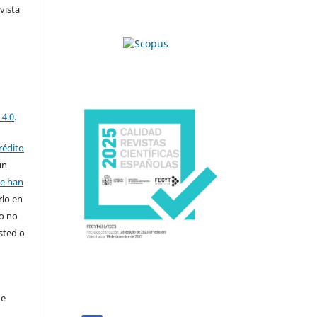
vista
 4.0
.
rédito
un
se han
rlo en
ro no
sted o
de