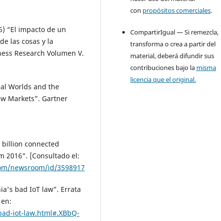
con
propósitos comerciales
.
6) “El impacto de un
CompartirIgual — Si remezcla,
de las cosas y la
transforma o crea a partir del
ness Research Volumen V.
material, deberá difundir sus
contribuciones bajo la
misma
licencia que el original.
al Worlds and the
New Markets”. Gartner
 billion connected
om 2016”. [Consultado el:
com/newsroom/id/3598917
ia's bad IoT law”. Errata
 en:
-bad-iot-law.html#.XBbQ-