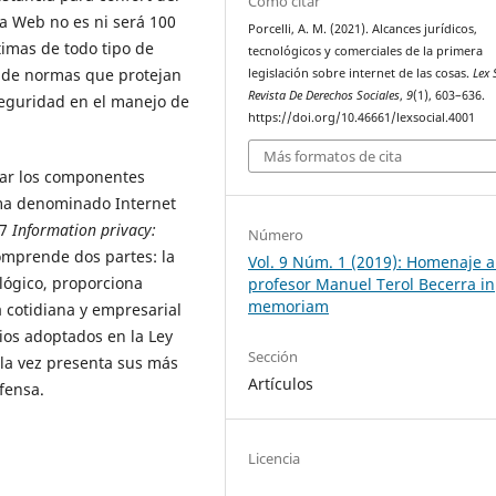
Cómo citar
a Web no es ni será 100
Porcelli, A. M. (2021). Alcances jurídicos,
timas de todo tipo de
tecnológicos y comerciales de la primera
o de normas que protejan
legislación sobre internet de las cosas.
Lex 
Revista De Derechos Sociales
,
9
(1), 603–636.
seguridad en el manejo de
https://doi.org/10.46661/lexsocial.4001
Más formatos de cita
rar los componentes
ema denominado Internet
27
Information privacy:
Número
 comprende dos partes: la
Vol. 9 Núm. 1 (2019): Homenaje a
lógico, proporciona
profesor Manuel Terol Becerra in
memoriam
a cotidiana y empresarial
ios adoptados en la Ley
Sección
a la vez presenta sus más
Artículos
efensa.
Licencia