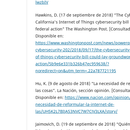
lwzbIV
Hawkins, D. (17 de septiembre de 2018) “The Cy
California's Internet of Things cybersecurity bil
federal action” The Washington Post. [Consultad
Disponible en:
https://www.washingtonpost.com/news/powerp
cybersecurity-202/2018/09/17/the-cybersecurity-
of-things-cybersecurity-bill-could-lay-groundwor
action/5b9e6e331b326b47ec959638/?
noredirect=on&utm_term=.22a787721195
Hu, K. (9 de agosto de 2018) “La necesidad de re
las cosas”. La Nación, sección opinión. [Consult
Disponible en:
https://www.nacion.com/opinion/
necesidad-de-reformular-la-internet-de-
las/UH5K2L7BIJA53NVC7W7CJV3LXA/story/
Jaimovich, D. (19 de septiembre de 2018) “Quién 