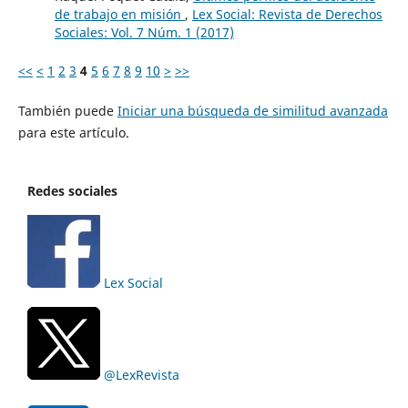
de trabajo en misión
,
Lex Social: Revista de Derechos
Sociales: Vol. 7 Núm. 1 (2017)
<<
<
1
2
3
4
5
6
7
8
9
10
>
>>
También puede
Iniciar una búsqueda de similitud avanzada
para este artículo.
Redes sociales
Lex Social
@LexRevista