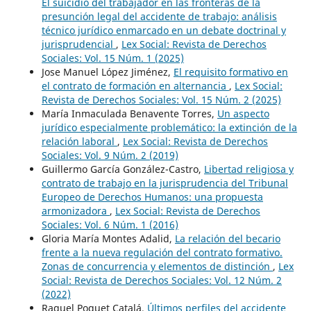
El suicidio del trabajador en las fronteras de la
presunción legal del accidente de trabajo: análisis
técnico jurídico enmarcado en un debate doctrinal y
jurisprudencial
,
Lex Social: Revista de Derechos
Sociales: Vol. 15 Núm. 1 (2025)
Jose Manuel López Jiménez,
El requisito formativo en
el contrato de formación en alternancia
,
Lex Social:
Revista de Derechos Sociales: Vol. 15 Núm. 2 (2025)
María Inmaculada Benavente Torres,
Un aspecto
jurídico especialmente problemático: la extinción de la
relación laboral
,
Lex Social: Revista de Derechos
Sociales: Vol. 9 Núm. 2 (2019)
Guillermo García González-Castro,
Libertad religiosa y
contrato de trabajo en la jurisprudencia del Tribunal
Europeo de Derechos Humanos: una propuesta
armonizadora
,
Lex Social: Revista de Derechos
Sociales: Vol. 6 Núm. 1 (2016)
Gloria María Montes Adalid,
La relación del becario
frente a la nueva regulación del contrato formativo.
Zonas de concurrencia y elementos de distinción
,
Lex
Social: Revista de Derechos Sociales: Vol. 12 Núm. 2
(2022)
Raquel Poquet Catalá,
Últimos perfiles del accidente