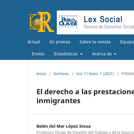
Actual
En prensa
Sobre la revista
Equipo
Envíos
Estadísticas
Acerca de
Inicio
/
Archivos
/
Vol. 11 Núm. 1 (2021)
/
PRIME
El derecho a las prestacio
inmigrantes
Belén del Mar López Insua
Profesora Titular de Derecho del Trabajo y de la Seguri