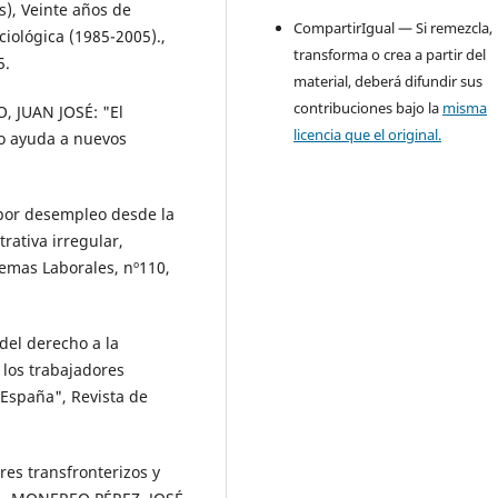
), Veinte años de
CompartirIgual — Si remezcla,
ciológica (1985-2005).,
transforma o crea a partir del
5.
material, deberá difundir sus
contribuciones bajo la
misma
 JUAN JOSÉ: "El
licencia que el original.
o ayuda a nuevos
or desempleo desde la
rativa irregular,
emas Laborales, nº110,
el derecho a la
 los trabajadores
 España", Revista de
s transfronterizos y