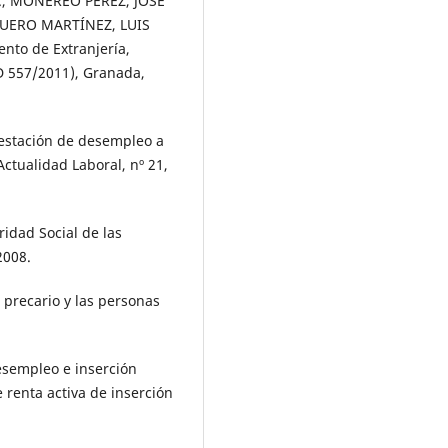
AA., MONEREO PÉREZ, JOSÉ
GUERO MARTÍNEZ, LUIS
nto de Extranjería,
D 557/2011), Granada,
restación de desempleo a
ctualidad Laboral, nº 21,
idad Social de las
2008.
 precario y las personas
sempleo e inserción
 renta activa de inserción