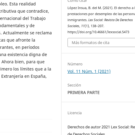
Cómo citar
leo. Esta realidad
López Insua, B. del M. (2021). El derecho a 
tributiva que contradice,
prestaciones por desempleo de las person
ternacional del Trabajo
inmigrantes.
Lex Social: Revista De Derechos
undamentales y de
Sociales
,
11
(1), 138–207.
https://doi.org/10.46661/lexsocial.5473
s. Actualmente se reclama
cas que afronte la
Más formatos de cita
rantes, en períodos
 una existencia digna de
. Ahora bien, para que
Número
mero los límites que a la
Vol. 11 Núm. 1 (2021)
 Extranjería en España,
Sección
PRIMERA PARTE
Licencia
Derechos de autor 2021 Lex Social: Re
de Derechos Sociales