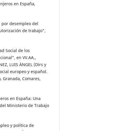
anjeros en España,
n por desempleo del
torización de trabajo",
d Social de los
cional", en VV.AA.,
Z, LUIS ÁNGEL (Dirs y
ocial europeo y español.
ho, Granada, Comares,
jeros en España: Una
del Ministerio de Trabajo
pleo y política de