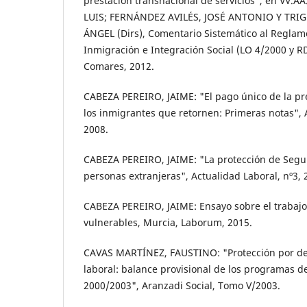
prestación transnacional de servicios", en VV.
LUIS; FERNÁNDEZ AVILÉS, JOSÉ ANTONIO Y TRI
ÁNGEL (Dirs), Comentario Sistemático al Reglame
Inmigración e Integración Social (LO 4/2000 y R
Comares, 2012.
CABEZA PEREIRO, JAIME: "El pago único de la p
los inmigrantes que retornen: Primeras notas", A
2008.
CABEZA PEREIRO, JAIME: "La protección de Segur
personas extranjeras", Actualidad Laboral, nº3, 
CABEZA PEREIRO, JAIME: Ensayo sobre el trabajo
vulnerables, Murcia, Laborum, 2015.
CAVAS MARTÍNEZ, FAUSTINO: "Protección por de
laboral: balance provisional de los programas de
2000/2003", Aranzadi Social, Tomo V/2003.