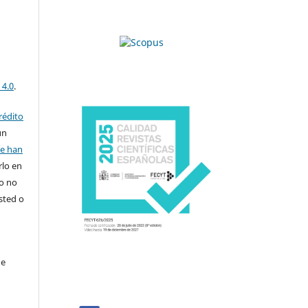
 4.0
.
rédito
un
se han
rlo en
ro no
sted o
de