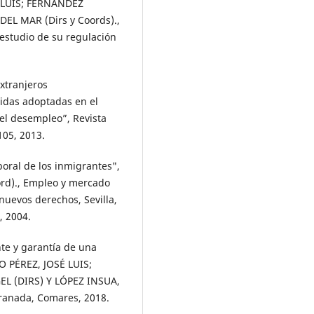
É LUIS; FERNÁNDEZ
EL MAR (Dirs y Coords).,
 estudio de su regulación
xtranjeros
idas adoptadas en el
del desempleo”, Revista
105, 2013.
oral de los inmigrantes",
rd)., Empleo y mercado
nuevos derechos, Sevilla,
, 2004.
e y garantía de una
O PÉREZ, JOSÉ LUIS;
L (DIRS) Y LÓPEZ INSUA,
ranada, Comares, 2018.