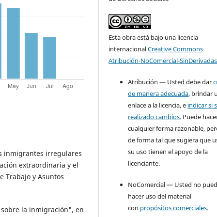
Esta obra está bajo una licencia
internacional
Creative Commons
Atribución-NoComercial-SinDerivadas
Atribución — Usted debe dar
c
de manera adecuada
, brindar 
enlace a la licencia, e
indicar si 
realizado cambios
. Puede hace
cualquier forma razonable, pe
de forma tal que sugiera que u
su uso tienen el apoyo de la
 inmigrantes irregulares
licenciante.
ación extraordinaria y el
 de Trabajo y Asuntos
NoComercial — Usted no pue
hacer uso del material
con
propósitos comerciales
.
 sobre la inmigración", en