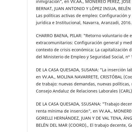
inmigración", en VV.AA., MONEREO PÉREZ, JOS
BERNAT, JUAN ANTONIO Y LÓPEZ INSUA, BELÉN D
Las políticas activas de empleo: Configuración y
jurídica e Institucional, Navarra, Aranzadi, 2016.
CHARRO BAENA, PILAR: "Retorno voluntario de e
extracomunitarios: Configuración general y med
contexto de crisis económica: La capitalización 
del Ministerio de Empleo y Seguridad Social, nº 
DE LA CASA QUESADA, SUSANA: "La inserción lab
en VV.AA., MOLINA NAVARRETE, CRISTÓBAL (Coo
de trabajo: nuevas demandas, nuevas políticas, 
Consejo Andaluz de Relaciones Laborales (CARL)
DE LA CASA QUESADA, SSUSANA: "Trabajo decent
renta mínima de inserción", en VV.AA., MONERE
GORELLI HERNÁNDEZ, JUAN Y DE VAL TENA, ÁNGE
BELÉN DEL MAR (COORD)., El trabajo decente, G