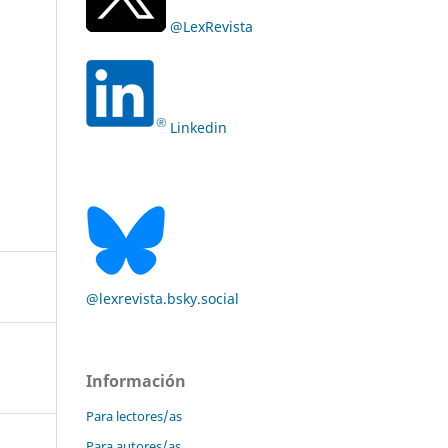
@LexRevista
Linkedin
@lexrevista.bsky.social
Información
Para lectores/as
Para autores/as