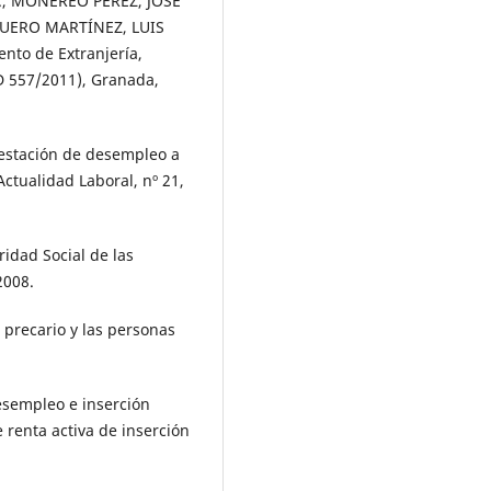
AA., MONEREO PÉREZ, JOSÉ
GUERO MARTÍNEZ, LUIS
nto de Extranjería,
D 557/2011), Granada,
restación de desempleo a
ctualidad Laboral, nº 21,
idad Social de las
2008.
 precario y las personas
sempleo e inserción
 renta activa de inserción