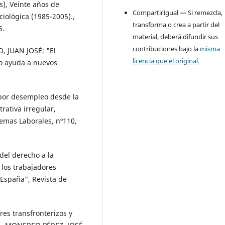
), Veinte años de
CompartirIgual — Si remezcla,
ciológica (1985-2005).,
transforma o crea a partir del
5.
material, deberá difundir sus
contribuciones bajo la
misma
 JUAN JOSÉ: "El
licencia que el original.
o ayuda a nuevos
or desempleo desde la
rativa irregular,
emas Laborales, nº110,
el derecho a la
 los trabajadores
 España", Revista de
s transfronterizos y