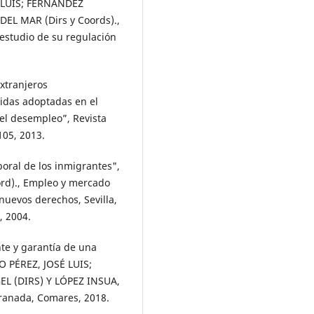
É LUIS; FERNÁNDEZ
EL MAR (Dirs y Coords).,
 estudio de su regulación
xtranjeros
idas adoptadas en el
del desempleo”, Revista
105, 2013.
oral de los inmigrantes",
rd)., Empleo y mercado
nuevos derechos, Sevilla,
, 2004.
e y garantía de una
O PÉREZ, JOSÉ LUIS;
L (DIRS) Y LÓPEZ INSUA,
ranada, Comares, 2018.