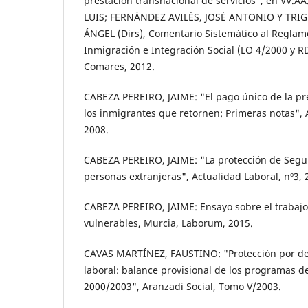
prestación transnacional de servicios", en VV.
LUIS; FERNÁNDEZ AVILÉS, JOSÉ ANTONIO Y TRI
ÁNGEL (Dirs), Comentario Sistemático al Reglame
Inmigración e Integración Social (LO 4/2000 y R
Comares, 2012.
CABEZA PEREIRO, JAIME: "El pago único de la p
los inmigrantes que retornen: Primeras notas", A
2008.
CABEZA PEREIRO, JAIME: "La protección de Segur
personas extranjeras", Actualidad Laboral, nº3, 
CABEZA PEREIRO, JAIME: Ensayo sobre el trabajo
vulnerables, Murcia, Laborum, 2015.
CAVAS MARTÍNEZ, FAUSTINO: "Protección por de
laboral: balance provisional de los programas de
2000/2003", Aranzadi Social, Tomo V/2003.