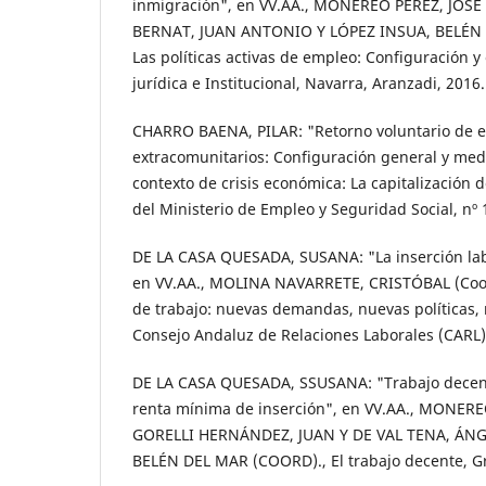
inmigración", en VV.AA., MONEREO PÉREZ, JOS
BERNAT, JUAN ANTONIO Y LÓPEZ INSUA, BELÉN D
Las políticas activas de empleo: Configuración y
jurídica e Institucional, Navarra, Aranzadi, 2016.
CHARRO BAENA, PILAR: "Retorno voluntario de e
extracomunitarios: Configuración general y med
contexto de crisis económica: La capitalización 
del Ministerio de Empleo y Seguridad Social, nº 
DE LA CASA QUESADA, SUSANA: "La inserción lab
en VV.AA., MOLINA NAVARRETE, CRISTÓBAL (Coo
de trabajo: nuevas demandas, nuevas políticas, 
Consejo Andaluz de Relaciones Laborales (CARL)
DE LA CASA QUESADA, SSUSANA: "Trabajo decent
renta mínima de inserción", en VV.AA., MONERE
GORELLI HERNÁNDEZ, JUAN Y DE VAL TENA, ÁNGE
BELÉN DEL MAR (COORD)., El trabajo decente, G