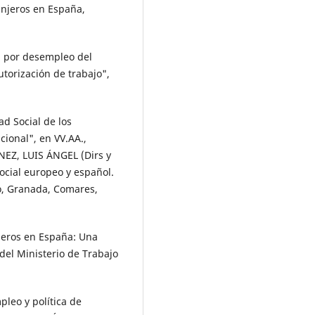
anjeros en España,
n por desempleo del
torización de trabajo",
d Social de los
cional", en VV.AA.,
Z, LUIS ÁNGEL (Dirs y
ocial europeo y español.
ho, Granada, Comares,
jeros en España: Una
del Ministerio de Trabajo
pleo y política de