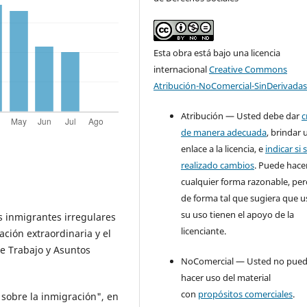
Esta obra está bajo una licencia
internacional
Creative Commons
Atribución-NoComercial-SinDerivadas
Atribución — Usted debe dar
c
de manera adecuada
, brindar 
enlace a la licencia, e
indicar si 
realizado cambios
. Puede hace
cualquier forma razonable, pe
de forma tal que sugiera que u
su uso tienen el apoyo de la
 inmigrantes irregulares
licenciante.
ación extraordinaria y el
 de Trabajo y Asuntos
NoComercial — Usted no pue
hacer uso del material
con
propósitos comerciales
.
 sobre la inmigración", en