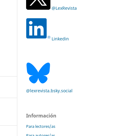
@LexRevista
Linkedin
@lexrevista.bsky.social
Información
Para lectores/as
Para autores/as