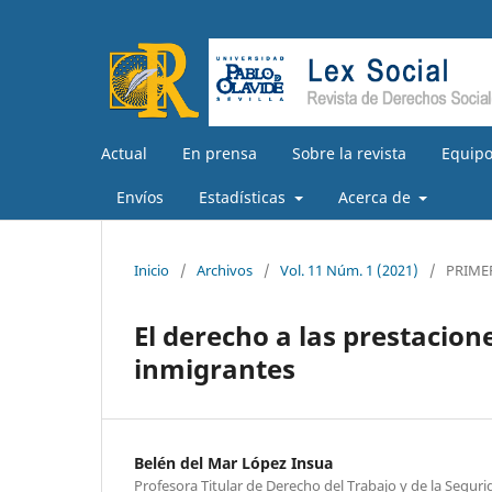
Actual
En prensa
Sobre la revista
Equipo
Envíos
Estadísticas
Acerca de
Inicio
/
Archivos
/
Vol. 11 Núm. 1 (2021)
/
PRIME
El derecho a las prestacio
inmigrantes
Belén del Mar López Insua
Profesora Titular de Derecho del Trabajo y de la Seguri