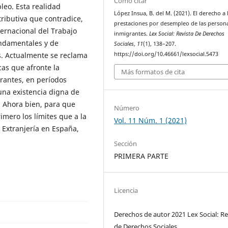
Cómo citar
leo. Esta realidad
López Insua, B. del M. (2021). El derecho a 
tributiva que contradice,
prestaciones por desempleo de las person
ternacional del Trabajo
inmigrantes.
Lex Social: Revista De Derechos
undamentales y de
Sociales
,
11
(1), 138–207.
https://doi.org/10.46661/lexsocial.5473
s. Actualmente se reclama
cas que afronte la
Más formatos de cita
rantes, en períodos
 una existencia digna de
. Ahora bien, para que
Número
mero los límites que a la
Vol. 11 Núm. 1 (2021)
 Extranjería en España,
Sección
PRIMERA PARTE
Licencia
Derechos de autor 2021 Lex Social: Re
de Derechos Sociales