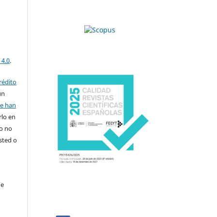
 4.0
.
rédito
un
se han
rlo en
ro no
sted o
de