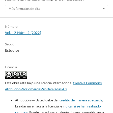
Más formatos de cita
Número
Vol. 12 Núm. 2 (2022)
Sección
Estudios
Licencia
Esta obra está bajo una licencia internacional
Creative Commons
Atribución-NoComercial-SinDerivadas 4.0
.
Atribución — Usted debe dar
crédito de manera adecuada
,
brindar un enlace a la licencia, e
indicar si se han realizado
cambios
. Puede hacerlo en cualquier forma razonable, pero