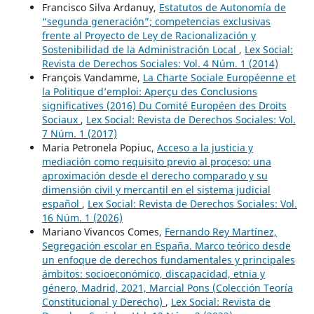
Francisco Silva Ardanuy,
Estatutos de Autonomía de
“segunda generación”; competencias exclusivas
frente al Proyecto de Ley de Racionalización y
Sostenibilidad de la Administración Local
,
Lex Social:
Revista de Derechos Sociales: Vol. 4 Núm. 1 (2014)
François Vandamme,
La Charte Sociale Européenne et
la Politique d’emploi: Aperçu des Conclusions
significatives (2016) Du Comité Européen des Droits
Sociaux
,
Lex Social: Revista de Derechos Sociales: Vol.
7 Núm. 1 (2017)
Maria Petronela Popiuc,
Acceso a la justicia y
mediación como requisito previo al proceso: una
aproximación desde el derecho comparado y su
dimensión civil y mercantil en el sistema judicial
español
,
Lex Social: Revista de Derechos Sociales: Vol.
16 Núm. 1 (2026)
Mariano Vivancos Comes,
Fernando Rey Martínez,
Segregación escolar en España. Marco teórico desde
un enfoque de derechos fundamentales y principales
ámbitos: socioeconómico, discapacidad, etnia y
género, Madrid, 2021, Marcial Pons (Colección Teoría
Constitucional y Derecho)
,
Lex Social: Revista de