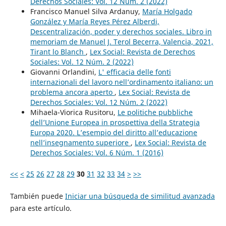
Derechos Sociales: Vol. 12 Núm. 2 (2022)
Francisco Manuel Silva Ardanuy,
María Holgado
González y María Reyes Pérez Alberdi,
Descentralización, poder y derechos sociales. Libro in
memoriam de Manuel J. Terol Becerra, Valencia, 2021,
Tirant lo Blanch
,
Lex Social: Revista de Derechos
Sociales: Vol. 12 Núm. 2 (2022)
Giovanni Orlandini,
L' efficacia delle fonti
internazionali del lavoro nell’ordinamento italiano: un
problema ancora aperto
,
Lex Social: Revista de
Derechos Sociales: Vol. 12 Núm. 2 (2022)
Mihaela-Viorica Rusitoru,
Le politiche pubbliche
dell’Unione Europea in prospettiva della Strategia
Europa 2020. L’esempio del diritto all’educazione
nell’insegnamento superiore
,
Lex Social: Revista de
Derechos Sociales: Vol. 6 Núm. 1 (2016)
<<
<
25
26
27
28
29
30
31
32
33
34
>
>>
También puede
Iniciar una búsqueda de similitud avanzada
para este artículo.