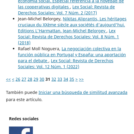
economía social. Especial referencia a la novedad de
las cooperativas digitales
,
Lex Social: Revista de
Derechos Sociales: Vol. 7 Núm. 2 (2017)
Jean-Michel Belorgey,
Nikitas Aliprantis, Les héritages
cruciaux du XXème siècle aux sociétés d'aujourd'hui.
Editions L'Harmattan. Jean-Michel Belorgey
,
Lex
Social: Revista de Derechos Sociales: Vol. 8 Núm. 1
(2018)
Rafael Moll Noguera,
La negociación colectiva en la
función pública en Portugal y España: una aportación
para el debate
,
Lex Social: Revista de Derechos
Sociales: Vol. 12 Núm. 1 (2022)
<<
<
26
27
28
29
30
31
32
33
34
35
>
>>
También puede
Iniciar una búsqueda de similitud avanzada
para este artículo.
Redes sociales