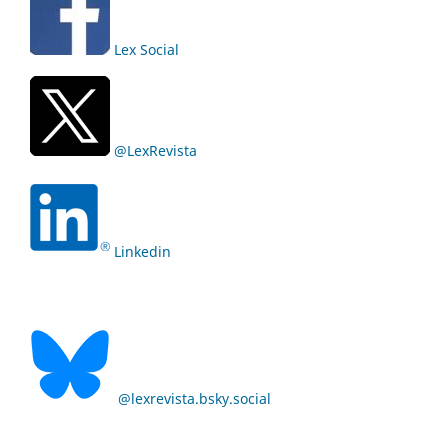
Lex Social
@LexRevista
Linkedin
@lexrevista.bsky.social