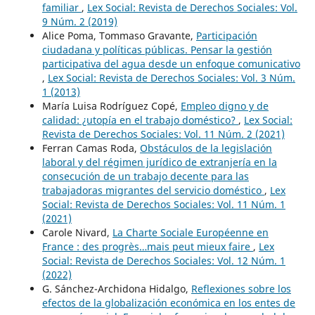
familiar
,
Lex Social: Revista de Derechos Sociales: Vol.
9 Núm. 2 (2019)
Alice Poma, Tommaso Gravante,
Participación
ciudadana y políticas públicas. Pensar la gestión
participativa del agua desde un enfoque comunicativo
,
Lex Social: Revista de Derechos Sociales: Vol. 3 Núm.
1 (2013)
María Luisa Rodríguez Copé,
Empleo digno y de
calidad: ¿utopía en el trabajo doméstico?
,
Lex Social:
Revista de Derechos Sociales: Vol. 11 Núm. 2 (2021)
Ferran Camas Roda,
Obstáculos de la legislación
laboral y del régimen jurídico de extranjería en la
consecución de un trabajo decente para las
trabajadoras migrantes del servicio doméstico
,
Lex
Social: Revista de Derechos Sociales: Vol. 11 Núm. 1
(2021)
Carole Nivard,
La Charte Sociale Européenne en
France : des progrès…mais peut mieux faire
,
Lex
Social: Revista de Derechos Sociales: Vol. 12 Núm. 1
(2022)
G. Sánchez-Archidona Hidalgo,
Reflexiones sobre los
efectos de la globalización económica en los entes de