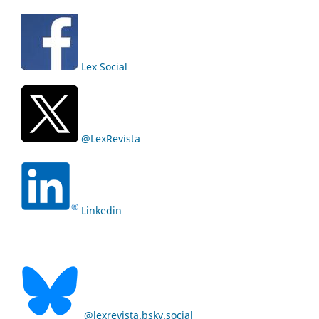
Lex Social
@LexRevista
Linkedin
@lexrevista.bsky.social