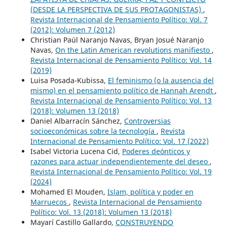
(DESDE LA PERSPECTIVA DE SUS PROTAGONISTAS)
,
Revista Internacional de Pensamiento Político: Vol. 7
(2012): Volumen 7 (2012)
Christian Paúl Naranjo Navas, Bryan Josué Naranjo
Navas,
On the Latin American revolutions manifiesto
,
Revista Internacional de Pensamiento Político: Vol. 14
(2019)
Luisa Posada-Kubissa,
El feminismo (o la ausencia del
mismo) en el pensamiento político de Hannah Arendt
,
Revista Internacional de Pensamiento Político: Vol. 13
(2018): Volumen 13 (2018)
Daniel Albarracín Sánchez,
Controversias
socioeconómicas sobre la tecnología
,
Revista
Internacional de Pensamiento Político: Vol. 17 (2022)
Isabel Victoria Lucena Cid,
Poderes deónticos y
razones para actuar independientemente del deseo
,
Revista Internacional de Pensamiento Político: Vol. 19
(2024)
Mohamed El Mouden,
Islam, política y poder en
Marruecos
,
Revista Internacional de Pensamiento
Político: Vol. 13 (2018): Volumen 13 (2018)
Mayarí Castillo Gallardo,
CONSTRUYENDO